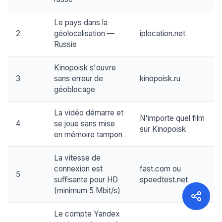
Le pays dans la
2
géolocalisation —
iplocation.net
Russie
Kinopoisk s'ouvre
3
sans erreur de
kinopoisk.ru
géoblocage
La vidéo démarre et
N'importe quel film
4
se joue sans mise
sur Kinopoisk
en mémoire tampon
La vitesse de
connexion est
fast.com ou
5
suffisante pour HD
speedtest.net
(minimum 5 Mbit/s)
Le compte Yandex