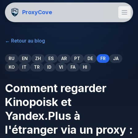
ProxyCove
←
Retour au blog
RU
EN
ZH
ES
AR
PT
DE
FR
JA
KO
IT
TR
ID
VI
FA
HI
Comment regarder
Kinopoisk et
Yandex.Plus à
l'étranger via un proxy :