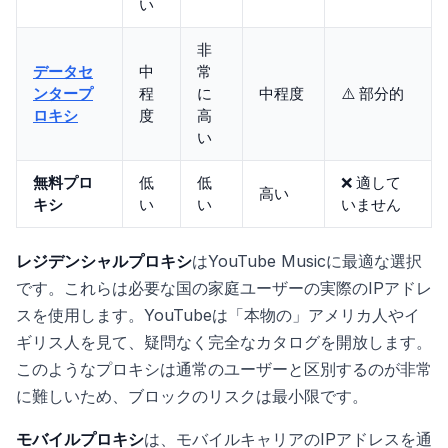
い
非
データセ
中
常
ンタープ
程
に
中程度
⚠️ 部分的
ロキシ
度
高
い
無料プロ
低
低
❌ 適して
高い
キシ
い
い
いません
レジデンシャルプロキシ
はYouTube Musicに最適な選択
です。これらは必要な国の家庭ユーザーの実際のIPアドレ
スを使用します。YouTubeは「本物の」アメリカ人やイ
ギリス人を見て、疑問なく完全なカタログを開放します。
このようなプロキシは通常のユーザーと区別するのが非常
に難しいため、ブロックのリスクは最小限です。
モバイルプロキシ
は、モバイルキャリアのIPアドレスを通