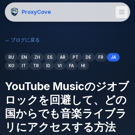
ProxyCove
←
ブログに戻る
RU
EN
ZH
ES
AR
PT
DE
FR
JA
KO
IT
TR
ID
VI
FA
HI
YouTube Musicのジオブ
ロックを回避して、どの
国からでも音楽ライブラ
リにアクセスする方法