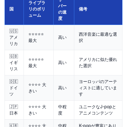
ライブラ
バー
国
リのボリ
備考
の速
ューム
度
🇺🇸
⭐⭐⭐⭐⭐
西洋音楽に最適な選
アメ
高い
最大
択
リカ
🇬🇧
⭐⭐⭐⭐⭐
アメリカに似た優れ
イギ
高い
最大
た選択
リス
🇩🇪
ヨーロッパのアーテ
⭐⭐⭐⭐ 大
ドイ
高い
ィストに適していま
きい
ツ
す
🇯🇵
⭐⭐⭐⭐ 大
中程
ユニークなJ-popと
日本
きい
度
アニメコンテンツ
🇰🇷
⭐⭐⭐⭐ 大
中程
K-popが豊富にあり