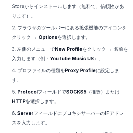
Storeからインストールします（無料で、信頼性があ
ります）。
ブラウザのツールバーにある拡張機能のアイコンを
クリック →
Options
を選択します。
左側のメニューで
New Profile
をクリック → 名前を
入力します（例：
YouTube Music US
）。
プロファイルの種類を
Proxy Profile
に設定しま
す。
Protocol
フィールドで
SOCKS5
（推奨）または
HTTP
を選択します。
Server
フィールドにプロキシサーバーのIPアドレ
スを入力します。