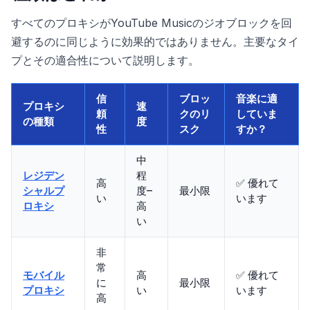
すべてのプロキシがYouTube Musicのジオブロックを回
避するのに同じように効果的ではありません。主要なタイ
プとその適合性について説明します。
信
ブロッ
音楽に適
プロキシ
速
頼
クのリ
していま
の種類
度
性
スク
すか？
中
レジデン
程
高
✅ 優れて
シャルプ
度–
最小限
い
います
ロキシ
高
い
非
常
モバイル
高
✅ 優れて
に
最小限
プロキシ
い
います
高