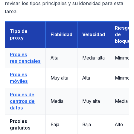
revisar los tipos principales y su idoneidad para esta
tarea.
Riesgo
Tipo de
Fiabilidad
Velocidad
de
proxy
bloqueo
Proxies
Alta
Media–alta
Mínimo
residenciales
Proxies
Muy alta
Alta
Mínimo
móviles
Proxies de
centros de
Media
Muy alta
Media
datos
Proxies
Baja
Baja
Alto
gratuitos