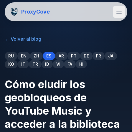
ProxyCove
←
Volver al blog
RU
EN
ZH
ES
AR
PT
DE
FR
JA
KO
IT
TR
ID
VI
FA
HI
Cómo eludir los
geobloqueos de
YouTube Music y
acceder a la biblioteca