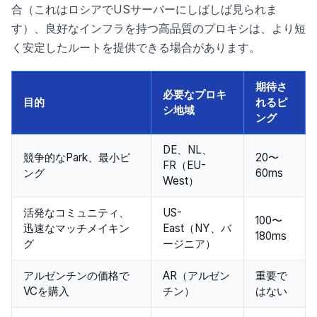
合（これはロシアでUSサーバーにしばしば見られま
す）、良好なインフラを持つ高品質のプロキシは、より短
く安定したルートを提供できる場合があります。
期待さ
必要なプロキ
目的
れるピ
シ地域
ング
DE、NL、
競争的なPark、最小ピ
20〜
FR（EU-
ング
60ms
West）
活発なコミュニティ、
US-
100〜
迅速なマッチメイキン
East（NY、バ
180ms
グ
ージニア）
アルゼンチンの価格で
AR（アルゼン
重要で
VCを購入
チン）
はない