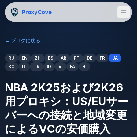
ProxyCove
←
ブログに戻る
RU
EN
ZH
ES
AR
PT
DE
FR
JA
KO
IT
TR
ID
VI
FA
HI
NBA 2K25および2K26
用プロキシ：US/EUサー
バーへの接続と地域変更
によるVCの安価購入