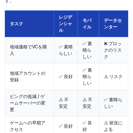
す。
レジデ
モバ
データセ
タスク
ンシャ
イル
ンター
ル
✅ 素
❌ ブロッ
地域価格でVCを購
✅ 素晴
晴ら
クのリス
入
らしい
しい
ク
✅ 素
地域アカウントの
✅ 良好
晴ら
⚠️ リスク
登録
しい
ピングの低減 / ゲ
⚠️ 不
⚠️ 不
✅ 素晴ら
ームサーバーの変
安定
安定
しい
更
ゲームへの早期ア
✅ 良
⚠️ 状況に
✅ 良好
クセス
好
よる