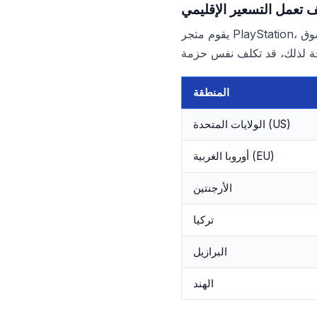
 تعمل التسعير الإقليمي
يقوم متجر PlayStation، سوق Xbox وSteam بتحديد أسعار DLC والعملات داخل اللعبة بشكل فردي لكل منطقة. هذا مرتبط
المنطقة
الولايات المتحدة (US)
أوروبا الغربية (EU)
الأرجنتين
تركيا
البرازيل
الهند