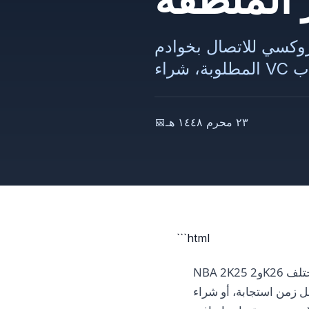
خوادم NBA 2K25/2K26 في المنطقة
٢٣ محرم ١٤٤٨ هـ
📅
```html
NBA 2K25 و2K26 ليست مجرد لعبة، بل هي نظام بيئي كامل مع معاملات صغيرة، خوادم إقليمية وأسعار تختلف
زمن استجابة، أو شراء VC