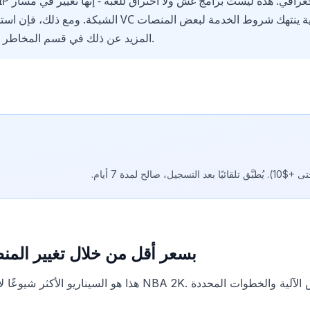
الشبكة. ومع ذلك، فإن استخدام البروكسي لشراء VC بأس
(PlayStation، Xbox). المزيد عن ذلك في قسم المخاطر.
كيفية شراء VC بسعر أقل من خلال تغيير ال