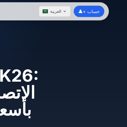
👤+ حساب
العربية
الاتص