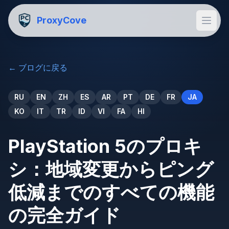
ProxyCove
←
ブログに戻る
RU
EN
ZH
ES
AR
PT
DE
FR
JA
KO
IT
TR
ID
VI
FA
HI
PlayStation 5のプロキ
シ：地域変更からピング
低減までのすべての機能
の完全ガイド