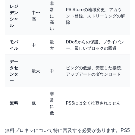
非
レジ
常
PS Storeの地域変更、アカウ
デン
中〜
に
ント登録、ストリーミングの解
シャ
高
高
除
ル
い
モバ
最
DDoSからの保護、プライバシ
中
イル
大
ー、厳しいブロックの回避
デー
タセ
ピングの低減、安定した接続、
最大
中
ンタ
アップデートのダウンロード
ー
非
常
無料
低
PS5には全く推奨されません
に
低
無料プロキシについて特に言及する必要があります。PS5