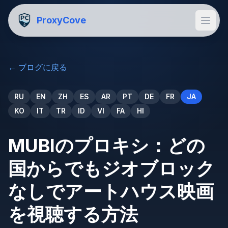
ProxyCove
←
ブログに戻る
RU
EN
ZH
ES
AR
PT
DE
FR
JA
KO
IT
TR
ID
VI
FA
HI
MUBIのプロキシ：どの
国からでもジオブロック
なしでアートハウス映画
を視聴する方法