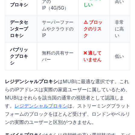
アの
高い
プロキシ
しい
IP（4G/5G）
データセ
サーバーファー
⚠️ ブロッ
非常
ンタープ
ムやクラウドの
クのリス
に高
ロキシ
IP
ク
い
パブリッ
無料の共有サー
❌ 適して
クプロキ
低い
バー
いません
シ
レジデンシャルプロキシ
はMUBIに最適な選択です。これ
らのIPアドレスは実際の家庭ユーザーに属しているため、
MUBIはそれらを該当国の通常の視聴者として認識しま
す。
レジデンシャルプロキシ
は、ストリーミングプラット
フォームのブロックをほとんど受けず、ロンドンやベルリ
ンの実際のユーザーと区別がつきません。
モバイルプロキシ
はさらに信頼性の高い選択肢です。モバ