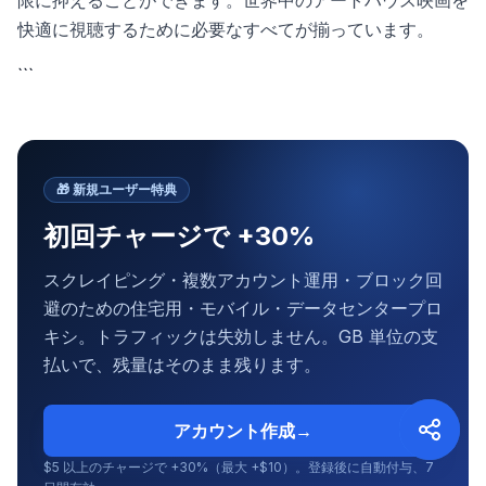
限に抑えることができます。世界中のアートハウス映画を
快適に視聴するために必要なすべてが揃っています。
```
🎁
新規ユーザー特典
初回チャージで +30%
スクレイピング・複数アカウント運用・ブロック回
避のための住宅用・モバイル・データセンタープロ
キシ。トラフィックは失効しません。GB 単位の支
払いで、残量はそのまま残ります。
アカウント作成
→
$5 以上のチャージで +30%（最大 +$10）。登録後に自動付与、7