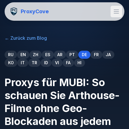
ProxyCove
←
Zurück zum Blog
RU
EN
ZH
ES
AR
PT
DE
FR
JA
KO
IT
TR
ID
VI
FA
HI
Proxys für MUBI: So
schauen Sie Arthouse-
Filme ohne Geo-
Blockaden aus jedem