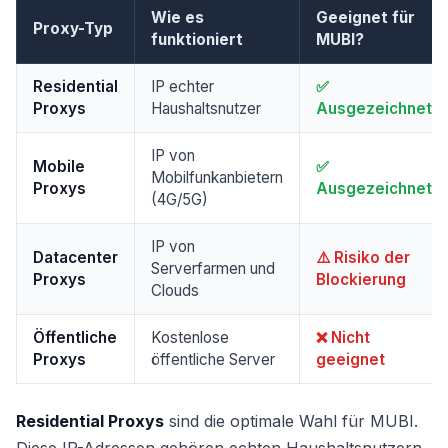
Wie es
Geeignet für
Proxy-Typ
funktioniert
MUBI?
Residential
IP echter
✅
Proxys
Haushaltsnutzer
Ausgezeichnet
IP von
Mobile
✅
Mobilfunkanbietern
Proxys
Ausgezeichnet
(4G/5G)
IP von
Datacenter
⚠️ Risiko der
Serverfarmen und
Proxys
Blockierung
Clouds
Öffentliche
Kostenlose
❌ Nicht
Proxys
öffentliche Server
geeignet
Residential Proxys
sind die optimale Wahl für MUBI.
Diese IP-Adressen gehören echten Haushaltsnutzern