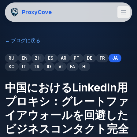
ProxyCove
←
ブログに戻る
RU
EN
ZH
ES
AR
PT
DE
FR
JA
KO
IT
TR
ID
VI
FA
HI
中国におけるLinkedIn用
プロキシ：グレートファ
イアウォールを回避した
ビジネスコンタクト完全