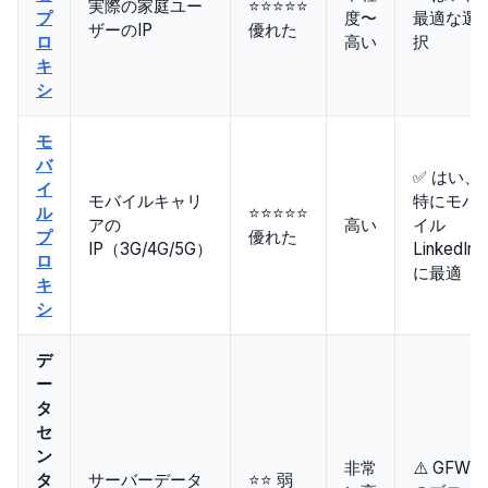
実際の家庭ユー
⭐⭐⭐⭐⭐
プ
度〜
最適な選
ザーのIP
優れた
ロ
高い
択
キ
シ
モ
バ
✅ はい、
イ
モバイルキャリ
特にモバ
ル
⭐⭐⭐⭐⭐
アの
高い
イル
プ
優れた
IP（3G/4G/5G）
LinkedIn
ロ
に最適
キ
シ
デ
ー
タ
セ
ン
非常
⚠️ GFW
タ
サーバーデータ
⭐⭐ 弱