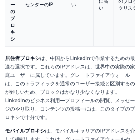
に高
のブロッ
ー
センターのIP
い
い
クリスク
の
プ
ロ
キ
シ
居住者プロキシ
は、中国からLinkedInで作業するための最
適な選択です。これらのIPアドレスは、世界中の実際の家
庭ユーザーに属しています。グレートファイアウォール
は、このトラフィックを通常のユーザー接続と区別するの
が難しいため、ブロックはかなり少なくなります。
LinkedInのビジネス利用—プロフィールの閲覧、メッセー
ジのやり取り、コンテンツの投稿—には、このタイプのプ
ロキシで十分です。
モバイルプロキシ
は、モバイルキャリアのIPアドレスを介
して機能します。これは、グレートファイアウォールや