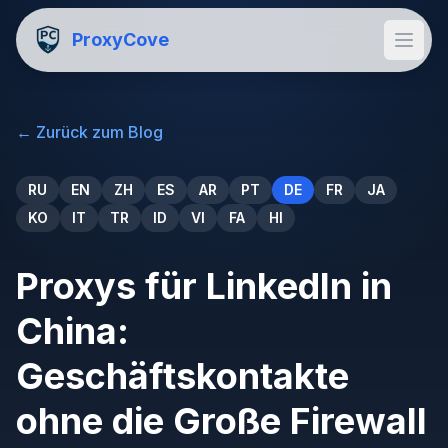
ProxyCove
←
Zurück zum Blog
RU
EN
ZH
ES
AR
PT
DE
FR
JA
KO
IT
TR
ID
VI
FA
HI
Proxys für LinkedIn in
China:
Geschäftskontakte
ohne die Große Firewall