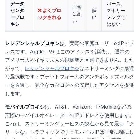
データ
パース、
非常
センタ
❌ よくブロ
低
ストリー
に高
ープロ
ックされる
い
ミングで
い
キシ
はない
レジデンシャルプロキシ
は、実際の家庭ユーザーのIPアド
レスです。Apple TV+はこのアドレスを認識し、通常の
アメリカ人やイギリス人の視聴者と区別できません。した
がって、
レジデンシャルプロキシ
はストリーミングに最適
な選択肢です：プラットフォームのアンチボットフィルタ
ーを通過し、完全なカタログへの安定したアクセスを提供
します。
モバイルプロキシ
は、AT&T、Verizon、T-Mobileなどの
実際のモバイルオペレーターのIPアドレスを使用します。
これは、ストリーミングサービスの観点から見て最も「ク
リーンな」トラフィックです：モバイルIPは非常に稀にし