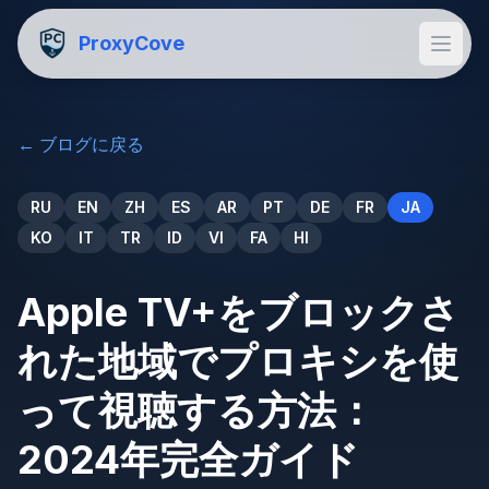
ProxyCove
←
ブログに戻る
RU
EN
ZH
ES
AR
PT
DE
FR
JA
KO
IT
TR
ID
VI
FA
HI
Apple TV+をブロックさ
れた地域でプロキシを使
って視聴する方法：
2024年完全ガイド