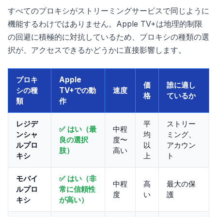
すべてのプロキシがストリーミングサービスで同じように
機能するわけではありません。Apple TV+は地理的制限
の回避に積極的に対抗しているため、プロキシの種類の選
択が、アクセスできるかどうかに直接影響します。
プロキ
Apple
価
誰に適し
シの種
TV+での動
速度
格
ているか
類
作
レジデ
平
ストリー
✅ はい（最
中程
ンシャ
均
ミング、
良の選択
度〜
ルプロ
以
アカウン
肢）
高い
キシ
上
ト
モバイ
✅ はい（非
中程
高
最大の保
ルプロ
常に信頼性
度
い
護
キシ
が高い）