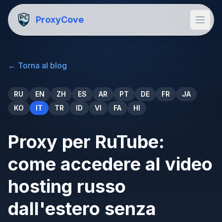
ProxyCove
←
Torna al blog
RU
EN
ZH
ES
AR
PT
DE
FR
JA
KO
IT
TR
ID
VI
FA
HI
Proxy per RuTube:
come accedere al video
hosting russo
dall'estero senza