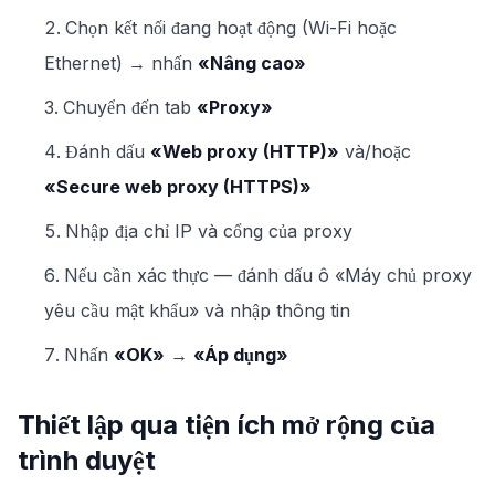
Chọn kết nối đang hoạt động (Wi-Fi hoặc
Ethernet) → nhấn
«Nâng cao»
Chuyển đến tab
«Proxy»
Đánh dấu
«Web proxy (HTTP)»
và/hoặc
«Secure web proxy (HTTPS)»
Nhập địa chỉ IP và cổng của proxy
Nếu cần xác thực — đánh dấu ô «Máy chủ proxy
yêu cầu mật khẩu» và nhập thông tin
Nhấn
«OK»
→
«Áp dụng»
Thiết lập qua tiện ích mở rộng của
trình duyệt