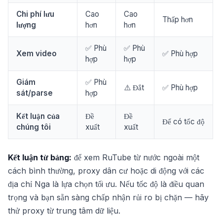
Chi phí lưu
Cao
Cao
Thấp hơn
lượng
hơn
hơn
✅ Phù
✅ Phù
Xem video
✅ Phù hợp
hợp
hợp
Giám
✅ Phù
⚠️ Đắt
✅ Phù hợp
sát/parse
hợp
Kết luận của
Đề
Đề
Để có tốc độ
chúng tôi
xuất
xuất
Kết luận từ bảng:
để xem RuTube từ nước ngoài một
cách bình thường, proxy dân cư hoặc di động với các
địa chỉ Nga là lựa chọn tối ưu. Nếu tốc độ là điều quan
trọng và bạn sẵn sàng chấp nhận rủi ro bị chặn — hãy
thử proxy từ trung tâm dữ liệu.