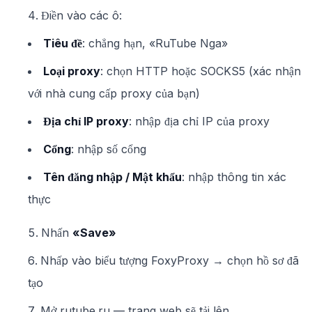
Điền vào các ô:
Tiêu đề
: chẳng hạn, «RuTube Nga»
Loại proxy
: chọn HTTP hoặc SOCKS5 (xác nhận
với nhà cung cấp proxy của bạn)
Địa chỉ IP proxy
: nhập địa chỉ IP của proxy
Cổng
: nhập số cổng
Tên đăng nhập / Mật khẩu
: nhập thông tin xác
thực
Nhấn
«Save»
Nhấp vào biểu tượng FoxyProxy → chọn hồ sơ đã
tạo
Mở rutube.ru — trang web sẽ tải lên