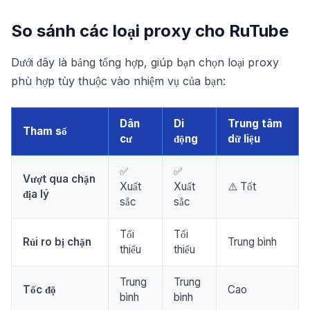
So sánh các loại proxy cho RuTube
Dưới đây là bảng tổng hợp, giúp bạn chọn loại proxy
phù hợp tùy thuộc vào nhiệm vụ của bạn:
Dân
Di
Trung tâm
Tham số
cư
động
dữ liệu
✅
✅
Vượt qua chặn
Xuất
Xuất
⚠️ Tốt
địa lý
sắc
sắc
Tối
Tối
Rủi ro bị chặn
Trung bình
thiểu
thiểu
Trung
Trung
Tốc độ
Cao
bình
bình