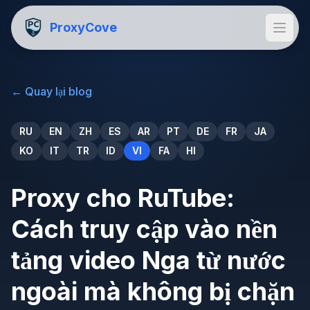
ProxyCove
←
Quay lại blog
RU
EN
ZH
ES
AR
PT
DE
FR
JA
KO
IT
TR
ID
VI
FA
HI
Proxy cho RuTube:
Cách truy cập vào nền
tảng video Nga từ nước
ngoài mà không bị chặn