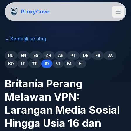
ProxyCove
←
Kembali ke blog
RU
EN
ES
ZH
AR
PT
DE
FR
JA
KO
IT
TR
ID
VI
FA
HI
Britania Perang
Melawan VPN:
Larangan Media Sosial
Hingga Usia 16 dan