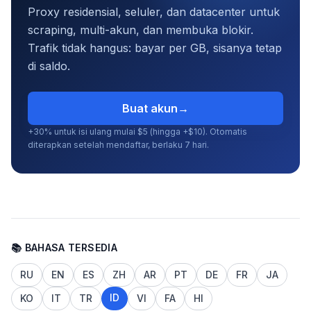
Proxy residensial, seluler, dan datacenter untuk
scraping, multi-akun, dan membuka blokir.
Trafik tidak hangus: bayar per GB, sisanya tetap
di saldo.
Buat akun
→
+30% untuk isi ulang mulai $5 (hingga +$10). Otomatis
diterapkan setelah mendaftar, berlaku 7 hari.
📚 BAHASA TERSEDIA
RU
EN
ES
ZH
AR
PT
DE
FR
JA
ID
KO
IT
TR
VI
FA
HI