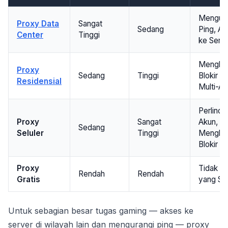
Mengura
Proxy Data
Sangat
Sedang
Ping, A
Center
Tinggi
ke Serv
Menghin
Proxy
Sedang
Tinggi
Blokir T
Residensial
Multi-A
Perlind
Proxy
Sangat
Akun,
Sedang
Seluler
Tinggi
Menghin
Blokir K
Proxy
Tidak un
Rendah
Rendah
Gratis
yang Se
Untuk sebagian besar tugas gaming — akses ke
server di wilayah lain dan mengurangi ping — proxy