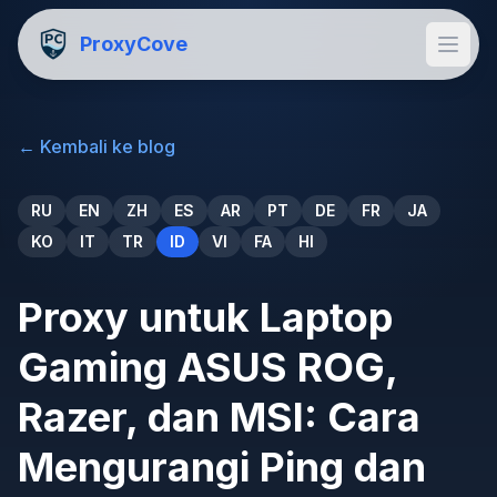
ProxyCove
←
Kembali ke blog
RU
EN
ZH
ES
AR
PT
DE
FR
JA
KO
IT
TR
ID
VI
FA
HI
Proxy untuk Laptop
Gaming ASUS ROG,
Razer, dan MSI: Cara
Mengurangi Ping dan