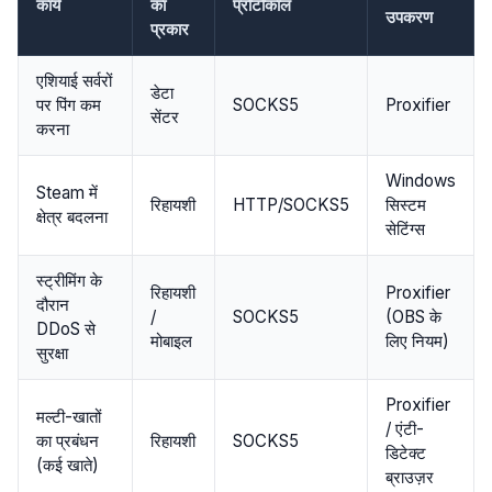
कार्य
का
प्रोटोकॉल
उपकरण
प्रकार
एशियाई सर्वरों
डेटा
पर पिंग कम
SOCKS5
Proxifier
सेंटर
करना
Windows
Steam में
रिहायशी
HTTP/SOCKS5
सिस्टम
क्षेत्र बदलना
सेटिंग्स
स्ट्रीमिंग के
रिहायशी
Proxifier
दौरान
/
SOCKS5
(OBS के
DDoS से
मोबाइल
लिए नियम)
सुरक्षा
Proxifier
मल्टी-खातों
/ एंटी-
का प्रबंधन
रिहायशी
SOCKS5
डिटेक्ट
(कई खाते)
ब्राउज़र