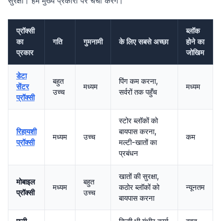
सुरक्षा। हम मुख्य प्रकारों पर चर्चा करेंगे।
प्रॉक्सी
ब्लॉक
का
गति
गुमनामी
के लिए सबसे अच्छा
होने का
प्रकार
जोखिम
डेटा
बहुत
पिंग कम करना,
सेंटर
मध्यम
मध्यम
उच्च
सर्वरों तक पहुँच
प्रॉक्सी
स्टोर ब्लॉकों को
रिहायशी
बायपास करना,
मध्यम
उच्च
कम
प्रॉक्सी
मल्टी-खातों का
प्रबंधन
खातों की सुरक्षा,
मोबाइल
बहुत
मध्यम
कठोर ब्लॉकों को
न्यूनतम
प्रॉक्सी
उच्च
बायपास करना