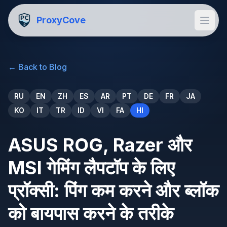
ProxyCove
←
Back to Blog
RU
EN
ZH
ES
AR
PT
DE
FR
JA
KO
IT
TR
ID
VI
FA
HI
ASUS ROG, Razer और
MSI गेमिंग लैपटॉप के लिए
प्रॉक्सी: पिंग कम करने और ब्लॉक
को बायपास करने के तरीके