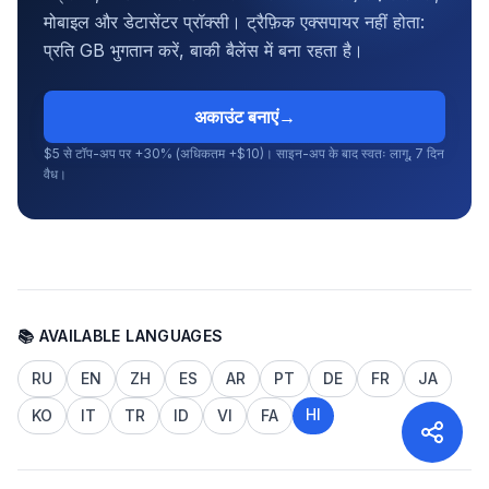
मोबाइल और डेटासेंटर प्रॉक्सी। ट्रैफ़िक एक्सपायर नहीं होता:
प्रति GB भुगतान करें, बाकी बैलेंस में बना रहता है।
अकाउंट बनाएं
→
$5 से टॉप-अप पर +30% (अधिकतम +$10)। साइन-अप के बाद स्वतः लागू, 7 दिन
वैध।
📚 AVAILABLE LANGUAGES
RU
EN
ZH
ES
AR
PT
DE
FR
JA
HI
KO
IT
TR
ID
VI
FA