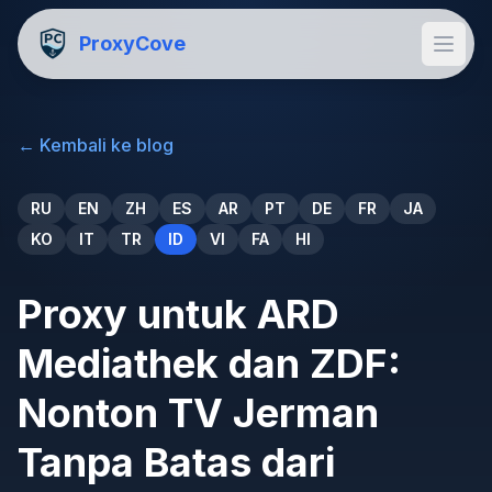
ProxyCove
←
Kembali ke blog
RU
EN
ZH
ES
AR
PT
DE
FR
JA
KO
IT
TR
ID
VI
FA
HI
Proxy untuk ARD
Mediathek dan ZDF:
Nonton TV Jerman
Tanpa Batas dari