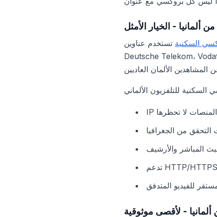
 ألمانيا - الخيار الأمثل
كسي السكنية
تستخدم عناوين IP لمستخدمين حقيقيين من ألمانيا - أولئك الذين متصلون بالإنترنت عبر مزودين ألمان:
لنسبة لـ ARD و ZDF، هذا هو المعيار الذهبي: هذه العناوين لا
- المنصات لا تحظرها
 التحقق من الجغرافيا
بث المباشر والأرشيف
ستقر للفيديو المتدفق
لمانيا - لأقصى موثوقية