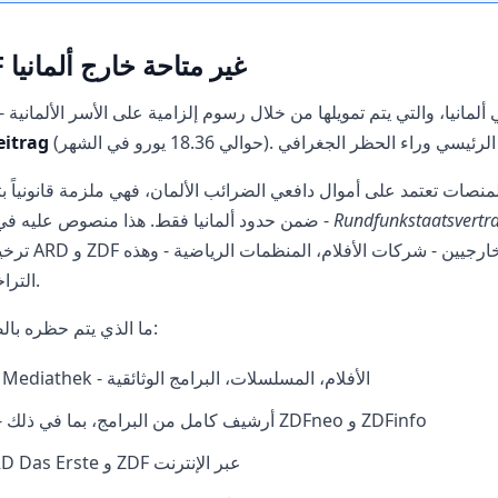
لماذا ARD و ZDF غير متاحة خارج ألمانيا
itrag
منصات تعتمد على أموال دافعي الضرائب الألمان، فهي ملزمة قانونياً ب
Rundfunkstaatsvertr
ضمن حدود ألمانيا فقط. هذا منصوص عليه في التشريعات الألمانية للبث -
ترخيص جزء من ا
التراخيص أيضاً محدودة جغرافياً.
ما الذي يتم حظره بالضبط للمستخدمين الأجانب:
مكتبة الفيديو ARD Mediathek - الأفلام، المسلسلات، البرامج الوثائقية
ZDF Mediathek - أرشيف كامل من البرامج، بما في ذلك ZDFneo و ZDFinfo
البث المباشر لـ ARD Das Erste و ZDF عبر الإنترنت