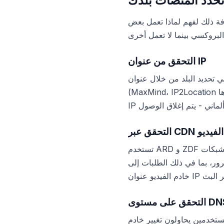
حدد المنصات بلدك
فة ذلك لفهم لماذا تعمل بعض
التحقق من عنوان IP
ان IP. تستخدم ARD و ZDF قواعد بيانات تجارية لتحديد الموقع الجغرافي
(MaxMind، IP2Location وغيرها)، والتي تحتوي على معلومات حول البلد الذي تم تسجيل كل كتلة IP فيه. إذا لم يكن عنوان
 وخادم الفيديو
تستخدم ARD و ZDF شبكات CDN لتوصيل الفيديو. يتم إرسال طلب التشغيل ليس فقط عبر الموقع الرئيسي، ولكن أيضاً
ذلك الطلبات إلى CDN - وإلا سيرى
ق على مستوى DNS
غيير خادم DNS فقط (Smart DNS). بالنسبة لـ ARD و ZDF، فإن هذا يعمل بشكل أسوأ من