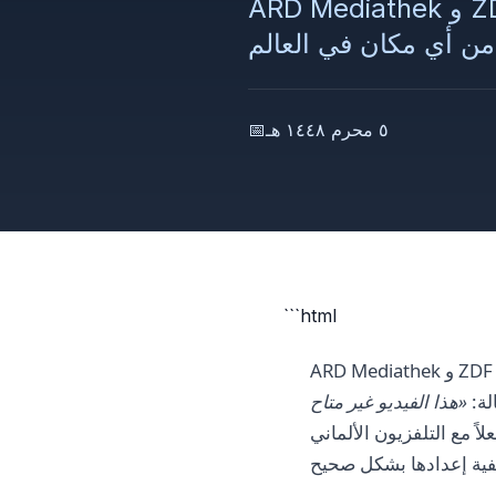
ARD Mediathek و ZDF تمنعان الوصول من خارج ألمانيا. نشرح كيفية تجاوز الحظر
٥ محرم ١٤٤٨ هـ
📅
```html
ARD Mediathek و ZDF Mediathek - أكبر منصات البث الألمانية - مغلقة أمام المستخدمين خارج ألمانيا. ما إن تفتح
لة:
«هذا الفيديو غير متاح
 مع التلفزيون الألماني