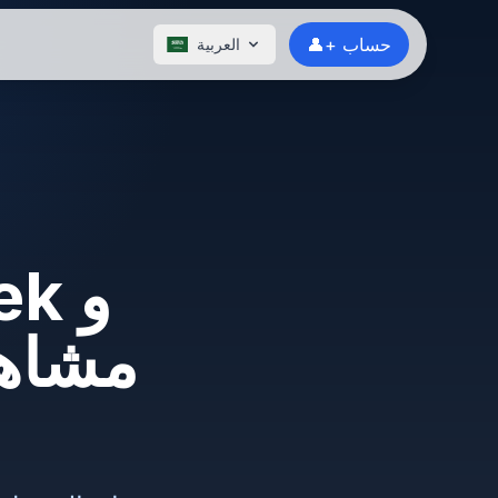
👤+ حساب
العربية