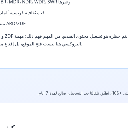
المكتبات الإقليمية: BR، MDR، NDR، WDR، SWR وغيرها
Arte.tv - قناة ثقافية فرنسية ألما
Funk - منصة الشباب ARD/ZDF
البروكسي هنا ليست فتح الموقع، بل إقناع مشغل الفيديو أنك في ألمانيا.