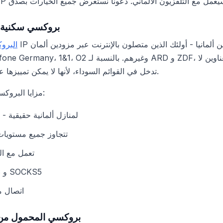
بروكسي سكنية من
البرو
Deutsche Telekom، Vodafone Germany، 1&1، O2 وغيرهم. با
تدخل في القوائم السوداء، لأنها لا يمكن تمييزها عن المشاهدين الألمان العاديين.
مزايا البروكسي السكنية للتلفزيون الألماني:
IP لمنازل ألمانية حقيقية 
تتجاوز جميع مستويات
تعمل مع ال
تدعم HTTP/HTTPS و SOCKS5
اتصال م
بروكسي المحمول من أ