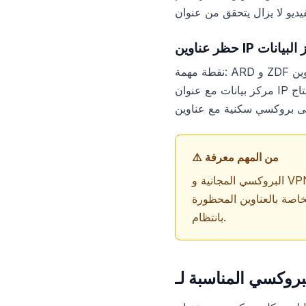
IP لمراكز البيانات
نقطة مهمة: ARD و ZDF تقوم بنشاط بحظر عناوين IP لمراكز البيانات ومزودي الاستضافة. إذا اتصلت عبر بروكسي رخيص من
مركز بيانات مع عنوان IP ألماني - فمن المحتمل أنه قد تم إدراجه بالفعل في القائمة السوداء للمنصة. لهذا السبب، تحتاج
⚠️ من المهم معرفة
البروكسي المجانية و VPN مع الخوادم الألمانية لا تعمل في 90% من الحالات مع ARD و ZDF - عناوين IP الخاصة بها
لخاصة بالعناوين المحظورة
بانتظام.