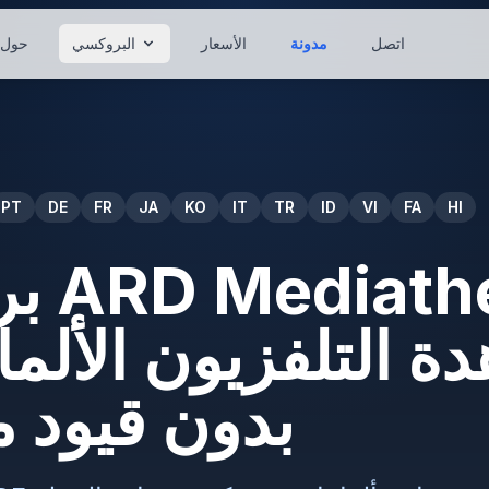
اتصل
مدونة
الأسعار
البروكسي
حول
PT
DE
FR
JA
KO
IT
TR
ID
VI
FA
HI
بروك
بدون قيود م