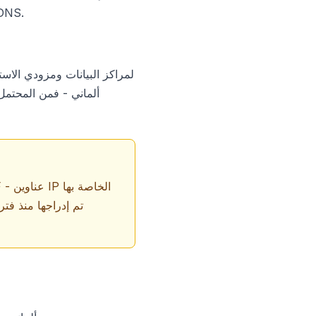
البروكسي الكامل، لأن مشغل الفيديو لا يزال يتحقق من عنوان IP للاتصال،
تم إدراجها منذ فتر