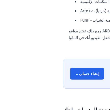
نية (جزئياً)
ومع ذلك، تفتح مواقع ARD و ZDF دون مشاكل - ما يتم حظره هو تشغيل محتوى الفيديو. من المهم فهم ذلك: مهمة
إنشاء حساب
←