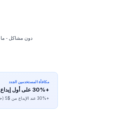
مكافأة المستخدمين الجدد
+30% على أول إيداع
+30% عند الإيداع من $5 (حتى +$10). يُطبَّق تلقائيًا بعد التسجيل، صالح لمدة 7 أيام.