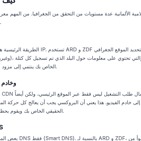
كيف ت
مية الألمانية عدة مستويات من التحقق من الجغرافيا. من المهم معر
البروكسي بينما لا تعمل أخرى.
الطريقة الرئيسية هي تحديد البلد من خلال عنو
IP الخاص بك ينتمي إلى مزود ألماني - يتم إغلاق الوصول.
التحقق عبر CDN
ى خادم الفيديو. هذا يعني أن البروكسي يجب أن يعالج كل حركة المرور، بما في 
خادم الفيديو عنوان IP الحقيقي الخاص بك ويقوم بحظر البث.
التحق
بعض المستخدمين يحاولون ت