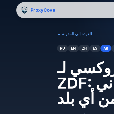
ProxyCove
العودة إلى المدونة
←
RU
EN
ZH
ES
AR
سي لـ ARD Mediathek و
ZDF: مشاهدة التلفزيون الألماني
ن أي بلد