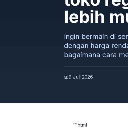
lebih m
Ingin bermain di se
dengan harga renda
bagaimana cara me
📅
9 Juli 2026
```html