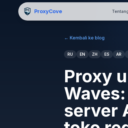
ProxyCove
Tentan
←
Kembali ke blog
RU
EN
ZH
ES
AR
Proxy 
Waves:
server 
toko re