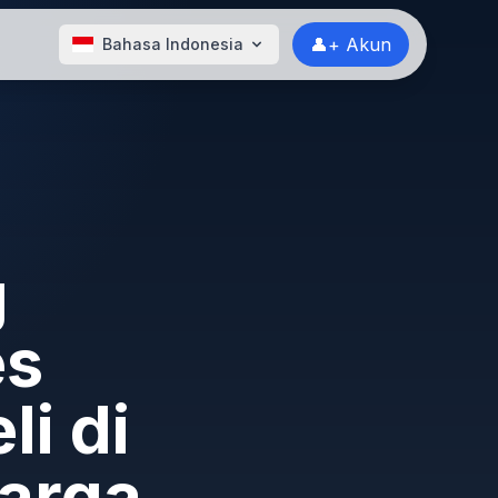
👤+ Akun
Bahasa Indonesia
g
es
i di
harga