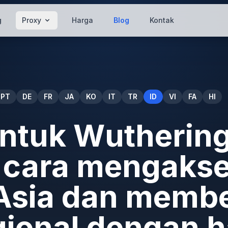
g
Proxy
Harga
Blog
Kontak
PT
DE
FR
JA
KO
IT
TR
ID
VI
FA
HI
untuk Wutherin
 cara mengaks
Asia dan membel
gional dengan 