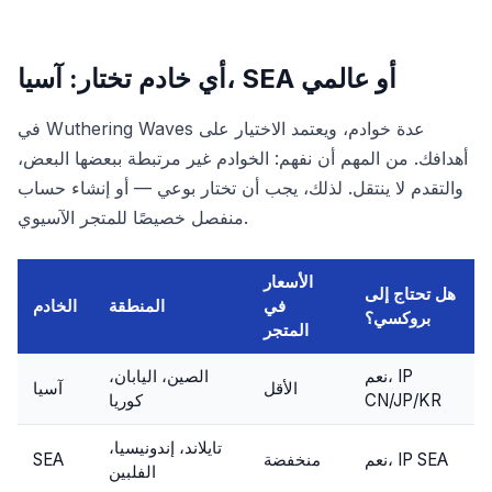
أي خادم تختار: آسيا، SEA أو عالمي
في Wuthering Waves عدة خوادم، ويعتمد الاختيار على
أهدافك. من المهم أن نفهم: الخوادم غير مرتبطة ببعضها البعض،
والتقدم لا ينتقل. لذلك، يجب أن تختار بوعي — أو إنشاء حساب
منفصل خصيصًا للمتجر الآسيوي.
الأسعار
هل تحتاج إلى
في
المنطقة
الخادم
بروكسي؟
المتجر
نعم، IP
الصين، اليابان،
الأقل
آسيا
CN/JP/KR
كوريا
تايلاند، إندونيسيا،
نعم، IP SEA
منخفضة
SEA
الفلبين