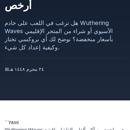
أرخص
هل ترغب في اللعب على خادم Wuthering
Waves الآسيوي أو شراء من المتجر الإقليمي
بأسعار منخفضة؟ نوضح لك أي بروكسي تختار
وكيفية إعداد كل شيء.
٢٤ محرم ١٤٤٨ هـ
📅
```html
Wuthering Waves هي واحدة من أكثر ألعاب الغاشا مناقشة