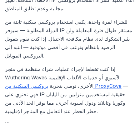
الأخطاء الشائعة: تغيير IP أثناء عملية الشراء، استخدام بروكسي
مجانية وعدم تطابق المناطق.
للشراء لمرة واحدة، يكفي استخدام بروكسي سكنية ثابتة من
الدولة المطلوبة — سيوفر IP مستقر طوال فترة المعاملة ولن
يثير الشكوك لدى نظام مكافحة الاحتيال. إذا كنت تقوم بتمويل
الرصيد بانتظام وترغب في أقصى موثوقية — انتبه إلى
البروكسي الموبايل.
إذا كنت تخطط لإجراء عمليات شراء منتظمة في متجر
Wuthering Waves الآسيوي أو خدمات الألعاب الإقليمية
—
بروكسي السكنية من ProxyCove
الأخرى، نوصي بتجربة
فهي تحتوي على IP حقيقية لمستخدمين منزليين من اليابان
وكوريا وتايلاند ودول آسيوية أخرى، مما يوفر الحد الأدنى من
خطر الحظر عند التعامل مع المتاجر الإقليمية.
```