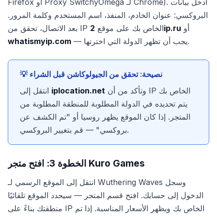
Firefox أو Proxy SwitchyOmega لـ Chrome). أدخل بيانات
البروكسي: عنوان الخادم، المنفذ، اسم المستخدم وكلمة المرور.
أو
2ip.ru
بعد الاتصال، تحقق من IP الخاص بك على موقع
— يجب أن تظهر الدولة التي اخترتها.
whatismyip.com
💡 نصيحة: تحقق من الجيولوكاشن قبل الشراء
وتأكد من أن IP الخاص بك
iplocation.net
انتقل إلى
يتم تحديده في الدولة المطلوبة للمنطقة المطلوبة من
المتجر. إذا كان الموقع يظهر روسيا أو "تم الكشف عن
بروكسي" — قم بتغيير البروكسي.
الخطوة 3: افتح متجر Kuro Games
انتقل إلى الموقع الرسمي لـ Wuthering Waves وسجل
الدخول إلى حسابك. افتح قسم المتجر — سيحدد الموقع تلقائيًا
منطقتك بناءً على IP الخاص بك ويظهر الأسعار المناسبة. إذا تم