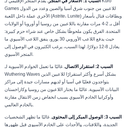
السبب 1: الأسعار في المتجر.
يقدم المتجر الإقليمي لـ Kuro
Games للاعبين من جنوب شرق آسيا والصين وعدد من الدول
الأخرى عملة داخل اللعبة (Astrite، Lunite) وبطاقات قتال بأسعار
أقل بـ 2-4 مرات مقارنة باللاعبين من روسيا أو أوروبا أو الولايات
المتحدة. الفرق يكون ملحوظًا بشكل خاص عند شراء حزم كبيرة:
حيث يدفع اللاعب الأوروبي 30 يورو، ينفق اللاعب الآسيوي ما
يعادل 8-12 دولارًا. لهذا السبب، يرغب الكثيرون في الوصول إلى
المتجر الآسيوي.
السبب 2: استقرار الاتصال.
غالبًا ما تعمل الخوادم الآسيوية لـ
Wuthering Waves بشكل أسرع وأكثر استقرارًا للاعبين الذين
يتواجدون فعليًا في آسيا أو لديهم مسارات جيدة إلى مراكز
البيانات الآسيوية. غالبًا ما يختار اللاعبون من روسيا وكازاخستان
وأوكرانيا الخادم الآسيوي بسبب انخفاض زمن الانتقال مقارنة
بالخادم العالمي.
السبب 3: الوصول المبكر إلى المحتوى.
غالبًا ما تظهر الشخصيات
الجديدة، واللافتات، والأحداث على الخادم الآسيوي قبل ظهورها