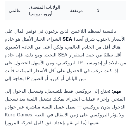
الولايات المتحدة،
لا
مرتفعة
عالمي
أوروبا، روسيا
بالنسبة لمعظم اللاعبين الذين يرغبون في توفير المال على
(جنوب شرق آسيا). الأسعار
SEA
الشراء، الخيار الأمثل هو خادم
هناك أقل من الخادم العالمي، ولكن أعلى من الخادم الآسيوي
البحت. ومع ذلك، فإن خادم SEA أقل تطلبًا من حيث استقرار
البروكسي، ومن الأسهل الحصول على IP من تايلاند أو إندونيسيا.
إذا كنت ترغب في الحصول على أقل الأسعار الممكنة، فأنت
بحاجة إلى IP من اليابان أو كوريا أو الصين.
مهم:
تحتاج إلى بروكسي فقط للتسجيل، وتسجيل الدخول إلى
المتجر، وإجراء عمليات الشراء. يمكنك تشغيل اللعبة بعد تسجيل
الدخول بدون بروكسي — يعمل عميل اللعبة مباشرة عبر خوادم
Kuro Games، ولا يؤثر البروكسي على زمن الانتقال في اللعبة
نفسها (ما لم تقم بإعداد نفق كامل لحركة المرور).