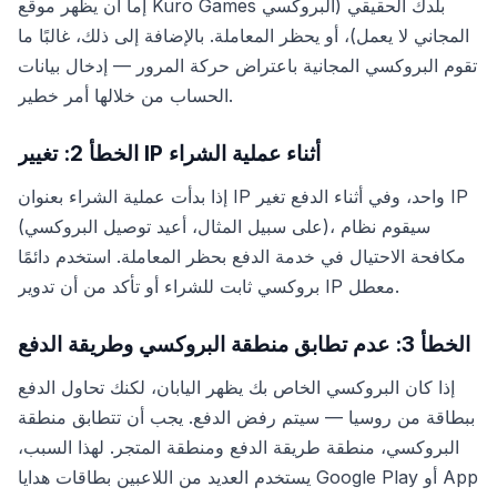
إما أن يظهر موقع Kuro Games بلدك الحقيقي (البروكسي
المجاني لا يعمل)، أو يحظر المعاملة. بالإضافة إلى ذلك، غالبًا ما
تقوم البروكسي المجانية باعتراض حركة المرور — إدخال بيانات
الحساب من خلالها أمر خطير.
الخطأ 2: تغيير IP أثناء عملية الشراء
إذا بدأت عملية الشراء بعنوان IP واحد، وفي أثناء الدفع تغير IP
(على سبيل المثال، أعيد توصيل البروكسي)، سيقوم نظام
مكافحة الاحتيال في خدمة الدفع بحظر المعاملة. استخدم دائمًا
بروكسي ثابت للشراء أو تأكد من أن تدوير IP معطل.
الخطأ 3: عدم تطابق منطقة البروكسي وطريقة الدفع
إذا كان البروكسي الخاص بك يظهر اليابان، لكنك تحاول الدفع
ببطاقة من روسيا — سيتم رفض الدفع. يجب أن تتطابق منطقة
البروكسي، منطقة طريقة الدفع ومنطقة المتجر. لهذا السبب،
يستخدم العديد من اللاعبين بطاقات هدايا Google Play أو App