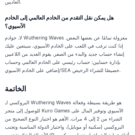
العاديين.
هل يمكن نقل التقدم من الخادم العالمي إلى الخادم
الآسيوي؟
لا. خوادم Wuthering Waves معزولة تمامًا عن بعضها البعض.
إذا كنت ترغب في اللعب على الخادم الآسيوي، سيتعين عليك
إنشاء حساب جديد والبدء من الصفر. يقوم العديد من اللاعبين
بإدارة حسابين: حساب رئيسي على الخادم العالمي وحساب
إضافي على الخادم الآسيوي/SEA خصيصًا للشراء الرخيص.
الخاتمة
البروكسي لـ Wuthering Waves هو طريقة بسيطة وفعالة
للوصول إلى متجر Kuro Games الآسيوي وتوفير المال على
الشراء من 2 إلى 4 مرات. الأهم هو اختيار النوع الصحيح من
البروكسي (سكنية أو موبايل)، واختيار الدولة المناسبة وتجنب