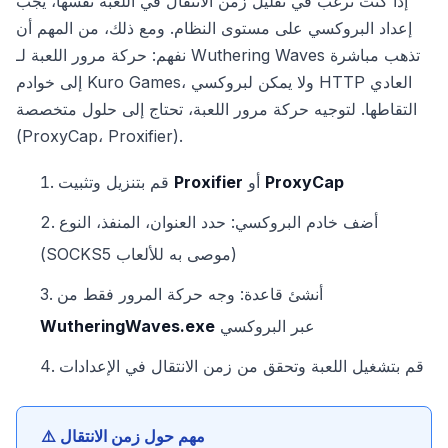
إذا كنت ترغب في تقليل زمن الانتقال في اللعبة نفسها، يجب
إعداد البروكسي على مستوى النظام. ومع ذلك، من المهم أن
نفهم: حركة مرور اللعبة لـ Wuthering Waves تذهب مباشرة
إلى خوادم Kuro Games، ولا يمكن لبروكسي HTTP العادي
التقاطها. لتوجيه حركة مرور اللعبة، تحتاج إلى حلول متخصصة
(ProxyCap، Proxifier).
ProxyCap
أو
Proxifier
قم بتنزيل وتثبيت
أضف خادم البروكسي: حدد العنوان، المنفذ، النوع
(SOCKS5 موصى به للألعاب)
أنشئ قاعدة: وجه حركة المرور فقط من
عبر البروكسي
WutheringWaves.exe
قم بتشغيل اللعبة وتحقق من زمن الانتقال في الإعدادات
⚠️ مهم حول زمن الانتقال