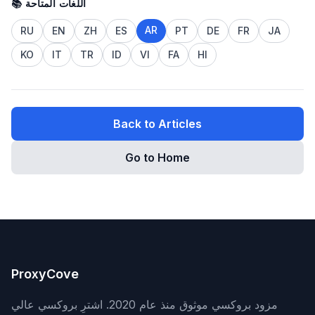
📚 اللغات المتاحة
AR
RU
EN
ZH
ES
PT
DE
FR
JA
KO
IT
TR
ID
VI
FA
HI
Back to Articles
Go to Home
ProxyCove
مزود بروكسي موثوق منذ عام 2020. اشترِ بروكسي عالي