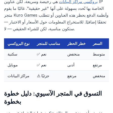
بروكسي مراكز البيانات
هي رخيصة وسريعة، لكن عناوين IP
الخاصة بها تُحدد بسهولة على أنها "غير حقيقية". غالبًا ما يقوم
متجر Kuro Games وأنظمة الدفع بحظر هذه العناوين أو تتطلب
تحققًا إضافيًا. للاستخراج المعلومات حول الأسعار أو الاختبار —
ستكون مناسبة، لكن للشراء الحقيقي — لا.
السعر
خطر الحظر
مناسب للمتجر
نوع البروكسي
متوسط
منخفض
✅ نعم
سكنية
مرتفع
أدنى
✅ نعم
موبايل
منخفض
مرتفع
⚠️ جزئيًا
مراكز البيانات
التسوق في المتجر الآسيوي: دليل خطوة
بخطوة