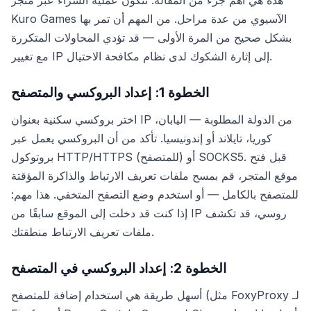
هذه هي أهم جزء من المقالة. تتكون عملية الشراء عبر متجر
Kuro Games الآسيوي من عدة مراحل. من المهم أن تمر بها
بشكل صحيح من المرة الأولى — قد تؤدي المحاولات المتكررة
مع تغيير IP إلى إثارة الشكوك لدى نظام مكافحة الاحتيال.
الخطوة 1: إعداد البروكسي والمتصفح
اختر بروكسي سكنية بعنوان IP من الدولة المطلوبة — اليابان،
كوريا، تايلاند أو إندونيسيا. تأكد من أن البروكسي يعمل عبر
بروتوكول HTTP/HTTPS (للمتصفح) أو SOCKS5. قبل فتح
موقع المتجر، قم بمسح ملفات تعريف الارتباط والذاكرة المؤقتة
للمتصفح بالكامل — أو استخدم وضع التصفح المتخفي. هذا مهم:
إذا كنت قد دخلت إلى الموقع سابقًا من IP روسي، قد تكشف
ملفات تعريف الارتباط منطقتك.
الخطوة 2: إعداد البروكسي في المتصفح
أسهل طريقة هي استخدام إضافة للمتصفح (مثل FoxyProxy لـ