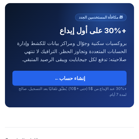
🎁
مكافأة المستخدمين الجدد
+30% على أول إيداع
بروكسيات سكنية وجوّال ومراكز بيانات للكشط وإدارة
الحسابات المتعددة وتجاوز الحظر. الترافيك لا تنتهي
صلاحيته: تدفع لكل جيجابايت ويبقى الرصيد المتبقي.
إنشاء حساب
←
+30% عند الإيداع من $5 (حتى +$10). يُطبَّق تلقائيًا بعد التسجيل، صالح
لمدة 7 أيام.