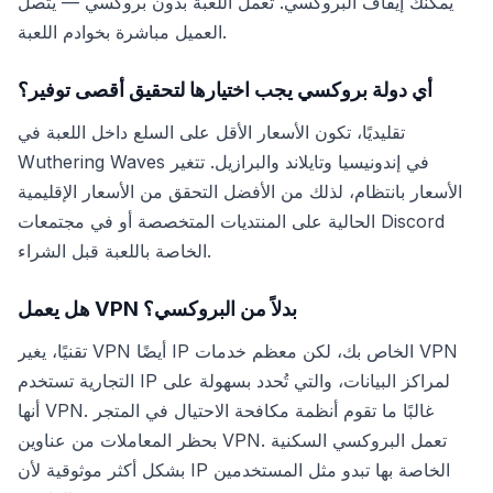
يمكنك إيقاف البروكسي. تعمل اللعبة بدون بروكسي — يتصل
العميل مباشرة بخوادم اللعبة.
أي دولة بروكسي يجب اختيارها لتحقيق أقصى توفير؟
تقليديًا، تكون الأسعار الأقل على السلع داخل اللعبة في
Wuthering Waves في إندونيسيا وتايلاند والبرازيل. تتغير
الأسعار بانتظام، لذلك من الأفضل التحقق من الأسعار الإقليمية
الحالية على المنتديات المتخصصة أو في مجتمعات Discord
الخاصة باللعبة قبل الشراء.
هل يعمل VPN بدلاً من البروكسي؟
تقنيًا، يغير VPN أيضًا IP الخاص بك، لكن معظم خدمات VPN
التجارية تستخدم IP لمراكز البيانات، والتي تُحدد بسهولة على
أنها VPN. غالبًا ما تقوم أنظمة مكافحة الاحتيال في المتجر
بحظر المعاملات من عناوين VPN. تعمل البروكسي السكنية
بشكل أكثر موثوقية لأن IP الخاصة بها تبدو مثل المستخدمين