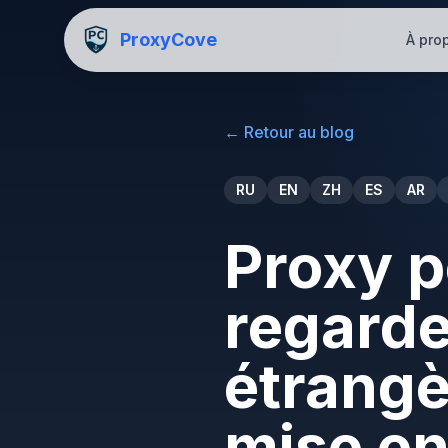
ProxyCove
À pro
←
Retour au blog
RU
EN
ZH
ES
AR
Proxy p
regarde
étrangè
mise e