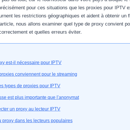
récisément pour ces situations que les proxies pour IPTV ex
urnent les restrictions géographiques et aident à obtenir un 
 article, nous allons examiner quel type de proxy convient po
orrectement et quelles erreurs éviter.
xy est-il nécessaire pour IPTV
proxies conviennent pour le streaming
s types de proxies pour IPTV
esse est plus importante que l'anonymat
ter un proxy au lecteur IPTV
u proxy dans les lecteurs populaires