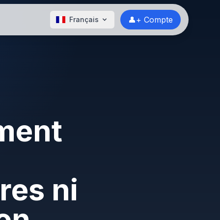
👤+ Compte
Français
ment
res ni
on