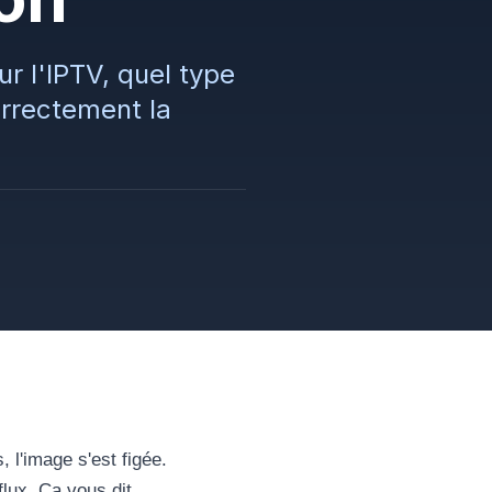
r l'IPTV, quel type
orrectement la
 l'image s'est figée.
flux. Ça vous dit