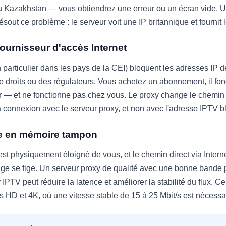
u Kazakhstan — vous obtiendrez une erreur ou un écran vide. U
sout ce problème : le serveur voit une IP britannique et fournit le
fournisseur d'accès Internet
 particulier dans les pays de la CEI) bloquent les adresses IP 
e droits ou des régulateurs. Vous achetez un abonnement, il fon
r — et ne fonctionne pas chez vous. Le proxy change le chemin du
la connexion avec le serveur proxy, et non avec l'adresse IPTV 
ise en mémoire tampon
est physiquement éloigné de vous, et le chemin direct via Intern
age se fige. Un serveur proxy de qualité avec une bonne bande
 IPTV peut réduire la latence et améliorer la stabilité du flux. Ce
s HD et 4K, où une vitesse stable de 15 à 25 Mbit/s est nécessai