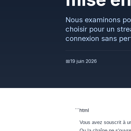
Nous examinons pou
choisir pour un st
connexion sans pert
📅
19 juin 2026
```html
Vous avez souscrit à un
Ou la chaîne ne s'ouvre