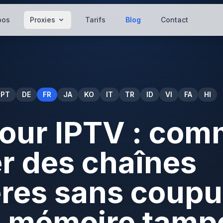
pos
Proxies
Tarifs
Blog
Contact
PT
DE
FR
JA
KO
IT
TR
ID
VI
FA
HI
our IPTV : com
r des chaînes
res sans coupu
n mémoire tamp