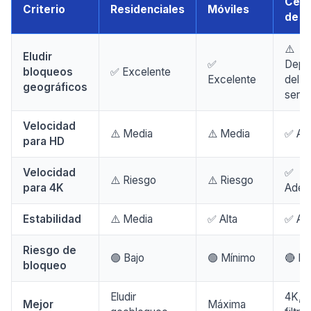
Cent
Criterio
Residenciales
Móviles
de d
⚠️
Eludir
✅
Depe
bloqueos
✅ Excelente
Excelente
del
geográficos
servi
Velocidad
⚠️ Media
⚠️ Media
✅ Alt
para HD
Velocidad
✅
⚠️ Riesgo
⚠️ Riesgo
para 4K
Adec
Estabilidad
⚠️ Media
✅ Alta
✅ Alt
Riesgo de
🟢 Bajo
🟢 Mínimo
🔴 M
bloqueo
Eludir
4K, s
Mejor
Máxima