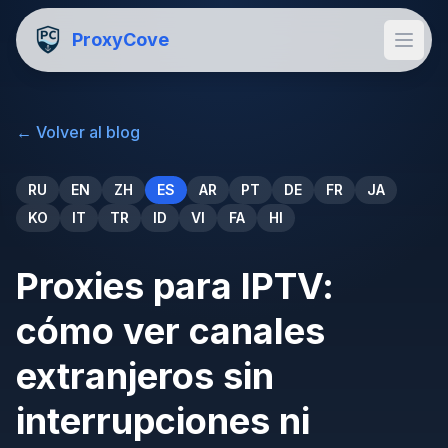
ProxyCove
←
Volver al blog
RU
EN
ZH
ES
AR
PT
DE
FR
JA
KO
IT
TR
ID
VI
FA
HI
Proxies para IPTV:
cómo ver canales
extranjeros sin
interrupciones ni