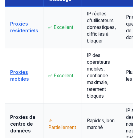
IP réelles
Prix 
d'utilisateurs
Proxies
que l
✅ Excellent
domestiques,
résidentiels
de ce
difficiles à
donn
bloquer
IP des
opérateurs
mobiles,
Proxies
Plus 
✅ Excellent
confiance
mobiles
les ré
maximale,
rarement
bloqués
IP so
Proxies de
des l
⚠️
Rapides, bon
centre de
noire
Partiellement
marché
données
ne pa
avec