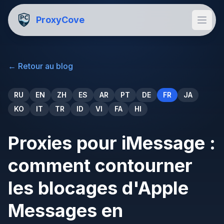
ProxyCove
←
Retour au blog
RU
EN
ZH
ES
AR
PT
DE
FR
JA
KO
IT
TR
ID
VI
FA
HI
Proxies pour iMessage :
comment contourner
les blocages d'Apple
Messages en