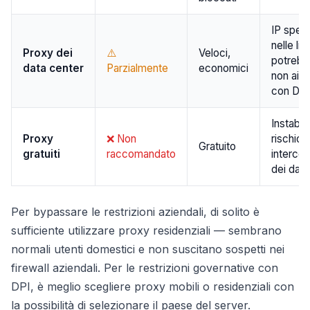
IP spes
nelle lis
Proxy dei
⚠️
Veloci,
potrebb
data center
Parzialmente
economici
non aiut
con DPI
Instabili,
Proxy
❌ Non
rischio d
Gratuito
gratuiti
raccomandato
intercet
dei dati
Per bypassare le restrizioni aziendali, di solito è
sufficiente utilizzare proxy residenziali — sembrano
normali utenti domestici e non suscitano sospetti nei
firewall aziendali. Per le restrizioni governative con
DPI, è meglio scegliere proxy mobili o residenziali con
la possibilità di selezionare il paese del server.