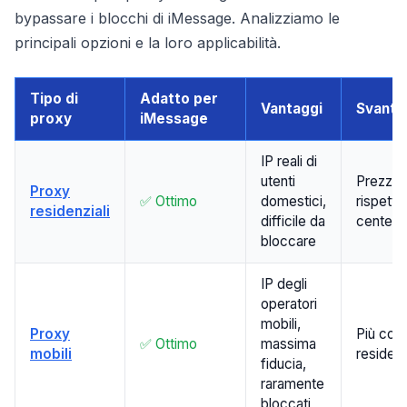
bypassare i blocchi di iMessage. Analizziamo le
principali opzioni e la loro applicabilità.
Tipo di
Adatto per
Vantaggi
Svanta
proxy
iMessage
IP reali di
utenti
Prezzo p
Proxy
✅ Ottimo
domestici,
rispetto
residenziali
difficile da
center
bloccare
IP degli
operatori
mobili,
Proxy
Più cost
✅ Ottimo
massima
mobili
residenz
fiducia,
raramente
bloccati