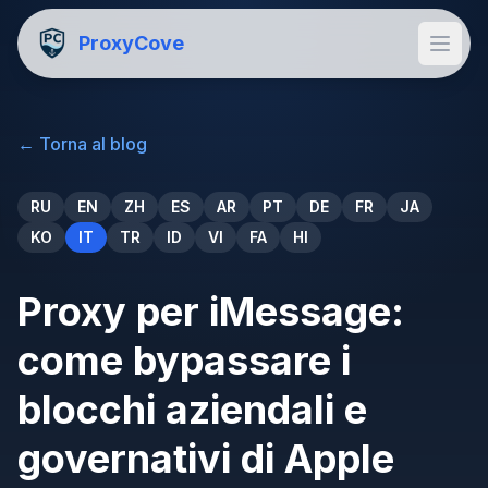
ProxyCove
←
Torna al blog
RU
EN
ZH
ES
AR
PT
DE
FR
JA
KO
IT
TR
ID
VI
FA
HI
Proxy per iMessage:
come bypassare i
blocchi aziendali e
governativi di Apple