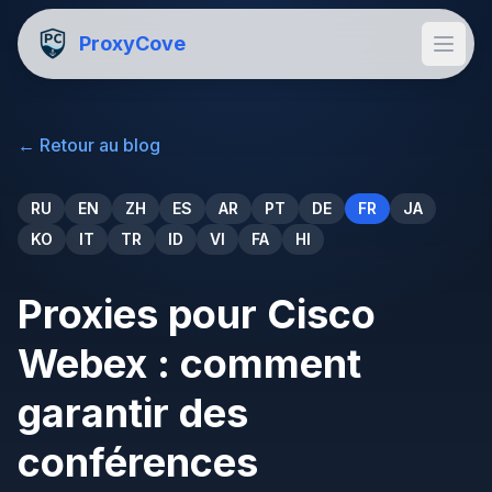
ProxyCove
←
Retour au blog
RU
EN
ZH
ES
AR
PT
DE
FR
JA
KO
IT
TR
ID
VI
FA
HI
Proxies pour Cisco
Webex : comment
garantir des
conférences