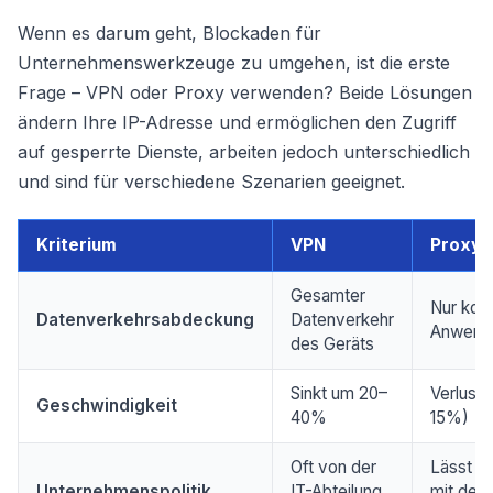
Wenn es darum geht, Blockaden für
Unternehmenswerkzeuge zu umgehen, ist die erste
Frage – VPN oder Proxy verwenden? Beide Lösungen
ändern Ihre IP-Adresse und ermöglichen den Zugriff
auf gesperrte Dienste, arbeiten jedoch unterschiedlich
und sind für verschiedene Szenarien geeignet.
Kriterium
VPN
Proxy
Gesamter
Nur konf
Datenverkehrsabdeckung
Datenverkehr
Anwend
des Geräts
Sinkt um 20–
Verluste
Geschwindigkeit
40%
15%)
Oft von der
Lässt si
Unternehmenspolitik
IT-Abteilung
mit der 