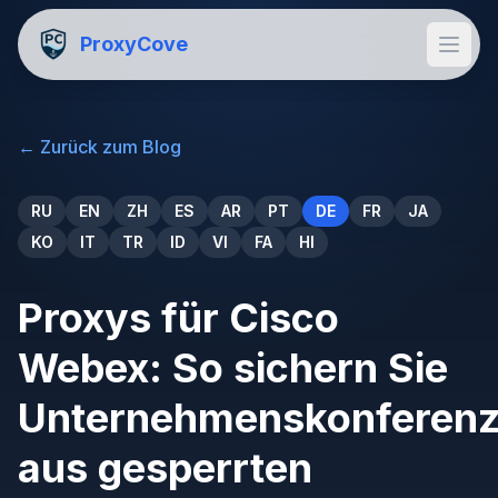
ProxyCove
←
Zurück zum Blog
RU
EN
ZH
ES
AR
PT
DE
FR
JA
KO
IT
TR
ID
VI
FA
HI
Proxys für Cisco
Webex: So sichern Sie
Unternehmenskonferen
aus gesperrten