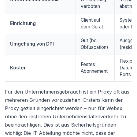
verboten
abstim
Client auf
Systeme
Einrichtung
dem Gerät
oder PA
Gut (bei
Ausgeze
Umgehung von DPI
Obfuscation)
(residen
Flexibel
Festes
Kosten
Datenve
Abonnement
Ports
Für den Unternehmensgebrauch ist ein Proxy oft aus
mehreren Gründen vorzuziehen. Erstens kann der
Proxy gezielt eingerichtet werden – nur für Webex,
ohne den restlichen Unternehmensdatenverkehr zu
beeinträchtigen. Dies ist aus Sicherheitsgründen
wichtig: Die IT-Abteilung möchte nicht, dass der