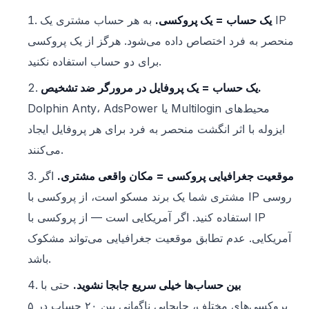
یک حساب = یک پروکسی.
به هر حساب مشتری یک IP
منحصر به فرد اختصاص داده می‌شود. هرگز از یک پروکسی
برای دو حساب استفاده نکنید.
یک حساب = یک پروفایل در مرورگر ضد تشخیص.
Dolphin Anty، AdsPower یا Multilogin محیط‌های
ایزوله با اثر انگشت منحصر به فرد برای هر پروفایل ایجاد
می‌کنند.
موقعیت جغرافیایی پروکسی = مکان واقعی مشتری.
اگر
مشتری شما یک برند مسکو است، از پروکسی با IP روسی
استفاده کنید. اگر آمریکایی است — از پروکسی با IP
آمریکایی. عدم تطابق موقعیت جغرافیایی می‌تواند مشکوک
باشد.
بین حساب‌ها خیلی سریع جابجا نشوید.
حتی با
پروکسی‌های مختلف، جابجایی ناگهانی بین ۲۰ حساب در ۵