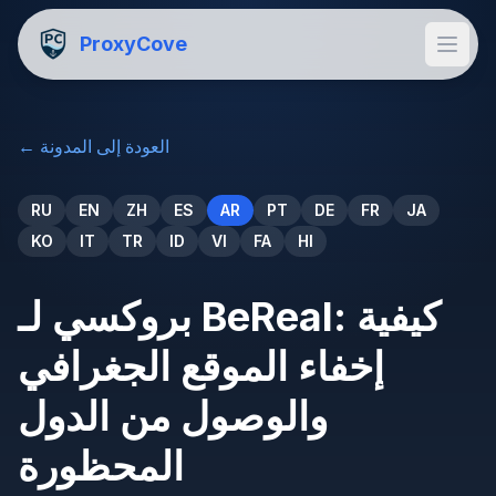
ProxyCove
العودة إلى المدونة
←
RU
EN
ZH
ES
AR
PT
DE
FR
JA
KO
IT
TR
ID
VI
FA
HI
بروكسي لـ BeReal: كيفية
إخفاء الموقع الجغرافي
والوصول من الدول
المحظورة