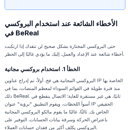
الأخطاء الشائعة عند استخدام البروكسي
في BeReal
حتى البروكسي المختارة بشكل صحيح لن تنقذك إذا ارتكبت
أخطاء شائعة عند الإعداد والعمل. إليك ما يؤدي غالبًا إلى الحظر.
الخطأ 1. استخدام بروكسي مجانية
البروكسي المجانية هي فخ. أولاً، تم إدراج عناوين IP الخاصة بها
منذ فترة طويلة في القوائم السوداء لمعظم المنصات، بما في
ذلك BeReal. ثانيًا، هي غير مستقرة للغاية: الاتصال ينقطع في
أسوأ اللحظات، ويقوم التطبيق "برؤية" عنوان IP الحقيقي
الخاص بك. ثالثًا، غالبًا ما يقوم مالكو البروكسي المجانية
باعتراض الحركة وسرقة بيانات الحسابات. التوفير على
البروكسي يكلف أكثر من فقدان حسابات العملاء.