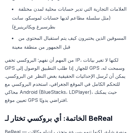
العلامات التجارية التي تدير حسابات محلية لمدن مختلفة
(مثل سلسلة مطاعم لديها حسابات لموسكو، سانت
بطرسبرغ ويكاترينبرغ)
المسوقين الذين يختبرون كيف يتم استقبال المحتوى من
قبل الجمهور من منطقة معينة
من المهم أن نفهم: البروكسي تخفي IP، لكنها لا تغير بيانات
GPS للجهاز. إذا طلب التطبيق الوصول إلى GPS وسمحت له،
يمكن أن تُرسل الإحداثيات الحقيقية بغض النظر عن البروكسي.
للتحكم الكامل في الموقع الجغرافي، استخدم البروكسي مع
محاكي Android (BlueStacks، LDPlayer)، حيث يمكنك
تعيين موقع GPS افتراضي يدويًا.
الخاتمة: أي بروكسي تختار لـ BeReal
BeReal — منصة شابة، لكنها تنمو بسرعة وتجذب انتباه وكالات