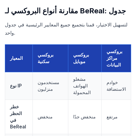
مقارنة أنواع البروكسي لـ BeReal: جدول
لتسهيل الاختيار، قمنا بتجميع جميع المعايير الرئيسية في جدول
واحد.
بروكسي
بروكسي
بروكسي
مراكز
المعيار
موبايل
سكنية
البيانات
مشغلو
خوادم
مستخدمون
الهواتف
نوع IP
الاستضافة
منزليون
المحمولة
خطر
الحظر
مرتفع
منخفض جدًا
منخفض
في
BeReal