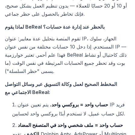
أو 10 أو 20 حسابًا للعملاء — بدون تنظيم العمل بشكل صحيح،
فإنك تخاطر بالحصول على حظر جماعي.
لماذا يقوم BeReal بالحظر عند إدارة عدة حسابات؟
تقوم المنصة بتحليل عدة معايير: عنوان IP، الجهاز، سلوك
المستخدم. إذا دخل 10 حسابات مختلفة من نفس عنوان IP —
فهذا علم أحمر. تعتبر خوارزمية BeReal ذلك كاحتيال أو نشاط
بوت وقد تحظر جميع الحسابات المرتبطة في نفس الوقت (ما
يسمى "حظر السلسلة").
المخطط الصحيح لعمل وكالة التسويق عبر وسائل التواصل
الاجتماعي مع BeReal:
حساب واحد = بروكسي واحد.
يتم تعيين عنوان IP فريد
لكل حساب عميل. لا تستخدم أبدًا بروكسي واحد لحسابين.
حساب واحد = ملف شخصي واحد في المتصفح المضاد
للكشف.
تقوم Dolphin Anty، AdsPower أو Multilogin