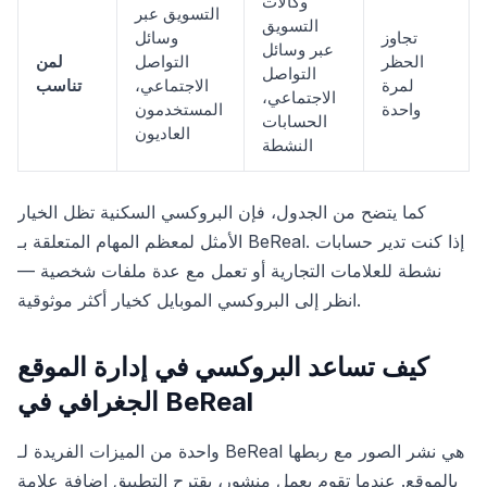
وكالات
التسويق عبر
التسويق
تجاوز
وسائل
عبر وسائل
الحظر
التواصل
لمن
التواصل
لمرة
الاجتماعي،
تناسب
الاجتماعي،
واحدة
المستخدمون
الحسابات
العاديون
النشطة
كما يتضح من الجدول، فإن البروكسي السكنية تظل الخيار
الأمثل لمعظم المهام المتعلقة بـ BeReal. إذا كنت تدير حسابات
نشطة للعلامات التجارية أو تعمل مع عدة ملفات شخصية —
انظر إلى البروكسي الموبايل كخيار أكثر موثوقية.
كيف تساعد البروكسي في إدارة الموقع
الجغرافي في BeReal
واحدة من الميزات الفريدة لـ BeReal هي نشر الصور مع ربطها
بالموقع. عندما تقوم بعمل منشور، يقترح التطبيق إضافة علامة