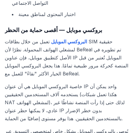
التواصل الاجتماعي
اختبار المحتوى لمناطق معينة
بروكسي موبايل — أقصى حماية من الحظر
البروكسي الموبايل
تعمل من خلال بطاقات SIM حقيقية
لمشغلي الهواتف المحمولة. نظرًا لأن BeReal تم تطويره في
الأصل كتطبيق موبايل، فإن عناوين IP الموبايل تُعتبر من قبل
المنصة كحركة مرور طبيعية تمامًا. هذا يجعل البروكسي الموبايل
الخيار الأكثر "نقاءً" للعمل مع BeReal.
خاصية البروكسي الموبايل هي أن عنوان IP واحد يمكن أن
يستخدمه آلاف المستخدمين الحقيقيين (هكذا تعمل شبكات
NAT لمشغلي الهواتف)، لذلك حتى إذا رأت المنصة نشاطًا غير
عادي، لا يمكنها حظر عنوان IP بدون خطر الإضرار
بالمستخدمين الحقيقيين. هذا يوفر مستوى إضافيًا من الحماية.
يُوصى بالبروكسي الموبايل بشكل خاص لمتخصصي التسويق عبر