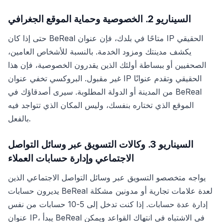
السيناريو 2. الخصوصية وحماية الموقع الجغرافي
حتى إذا كان BeReal متاحًا في بلدك، فإن عنوان IP الحقيقي
يكشف مدينتك ومزود الخدمة. بالنسبة للأشخاص العامين،
الصحفيين أو ببساطة أولئك الذين يقدرون الخصوصية، فإن هذا
غير مقبول. البروكسي تخفي عنوان IP الحقيقي وتقدم عنوانًا
من المدينة أو الدولة المطلوبة. سيرى أصدقاؤك في BeReal
الموقع الذي تختاره بنفسك، وليس المكان الذي تتواجد فيه
بالفعل.
السيناريو 3. وكالات التسويق عبر وسائل التواصل
الاجتماعي وإدارة حسابات العملاء
يواجه متخصصو التسويق عبر وسائل التواصل الاجتماعي الذين
يديرون حسابات BeReal لعدة علامات تجارية أو مدونين مشكلة
إدارة عدة حسابات. إذا كنت تدخل إلى 5-10 حسابات من نفس
عنوان IP، يبدأ BeReal في الاشتباه في انتهاك القواعد ويمكن