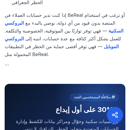
الحظر الجغرافي
إذا كنت تدير حسابات العملاء في BeReal أو ترغب في استخدام
المنصة بدون قيود من أي دولة، نوصي بالبدء مع
البروكسي
السكنية
— فهي توفر توازنًا بين الموثوقية، الخصوصية والتكلفة.
للعمل بشكل أكثر كثافة مع عدة حسابات، انتبه إلى
البروكسي
الموبايل
— فهي توفر أقصى حماية من الحظر في التطبيقات
المحمولة مثل BeReal.
```
🎁
مكافأة المستخدمين الجدد
+30% على أول إيداع
بروكسيات سكنية وجوّال ومراكز بيانات للكشط وإدارة
الحسابات المتعددة وتجاوز الحظر. الترافيك لا تنتهي