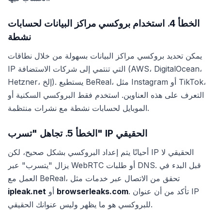
الخطأ 4. استخدام بروكسي مراكز البيانات لحسابات
نشطة
يمكن تحديد بروكسي مراكز البيانات بسهولة من خلال نطاقات
IP التي تنتمي إلى شركات الاستضافة (AWS، DigitalOcean،
Hetzner، إلخ). يستطيع BeReal، مثل Instagram أو TikTok،
التعرف على هذه العناوين. استخدم فقط البروكسي السكنية أو
الموبايل لحسابات نشطة مع نشرات منتظمة.
الخطأ 5. تجاهل "تسرب" IP الحقيقي
أحيانًا يتم إعداد البروكسي بشكل صحيح، لكن IP الحقيقي لا
يزال "يتسرب" عبر WebRTC أو طلبات DNS. قبل البدء في
العمل مع BeReal، تحقق من الاتصال عبر خدمات مثل
. تأكد من أن عنوان IP
browserleaks.com
أو
ipleak.net
للبروكسي هو ما يظهر وليس عنوانك الحقيقي.