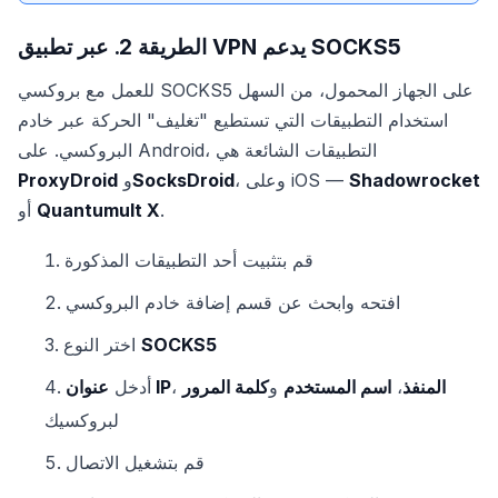
الطريقة 2. عبر تطبيق VPN يدعم SOCKS5
للعمل مع بروكسي SOCKS5 على الجهاز المحمول، من السهل
استخدام التطبيقات التي تستطيع "تغليف" الحركة عبر خادم
البروكسي. على Android، التطبيقات الشائعة هي
Shadowrocket
، وعلى iOS —
SocksDroid
و
ProxyDroid
.
Quantumult X
أو
قم بتثبيت أحد التطبيقات المذكورة
افتحه وابحث عن قسم إضافة خادم البروكسي
SOCKS5
اختر النوع
المنفذ
،
اسم المستخدم
و
كلمة المرور
،
عنوان IP
أدخل
لبروكسيك
قم بتشغيل الاتصال