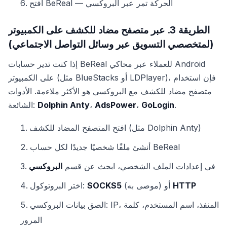
افتح BeReal — الحركة تمر عبر البروكسي
الطريقة 3. عبر متصفح مضاد للكشف على الكمبيوتر
(لمتخصصي التسويق عبر وسائل التواصل الاجتماعي)
إذا كنت تدير حسابات BeReal للعملاء عبر محاكي Android
على الكمبيوتر (مثل BlueStacks أو LDPlayer)، فإن استخدام
متصفح مضاد للكشف مع البروكسي هو الأكثر ملاءمة. الأدوات
.
GoLogin
،
AdsPower
،
Dolphin Anty
الشائعة:
افتح المتصفح المضاد للكشف (مثل Dolphin Anty)
أنشئ ملفًا شخصيًا جديدًا لكل حساب BeReal
في إعدادات الملف الشخصي، ابحث عن قسم
البروكسي
HTTP
(موصى به) أو
SOCKS5
اختر البروتوكول:
الصق بيانات البروكسي: IP، المنفذ، اسم المستخدم، كلمة
المرور