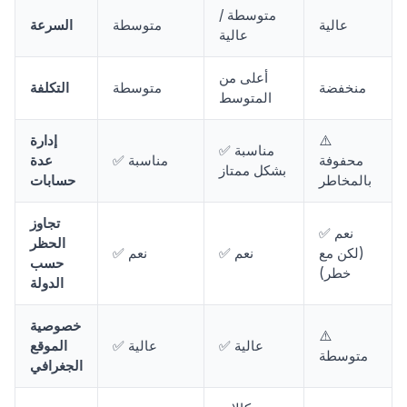
متوسطة /
عالية
متوسطة
السرعة
عالية
أعلى من
منخفضة
متوسطة
التكلفة
المتوسط
⚠️
إدارة
✅ مناسبة
محفوفة
✅ مناسبة
عدة
بشكل ممتاز
بالمخاطر
حسابات
تجاوز
✅ نعم
الحظر
(لكن مع
✅ نعم
✅ نعم
حسب
خطر)
الدولة
خصوصية
⚠️
✅ عالية
✅ عالية
الموقع
متوسطة
الجغرافي