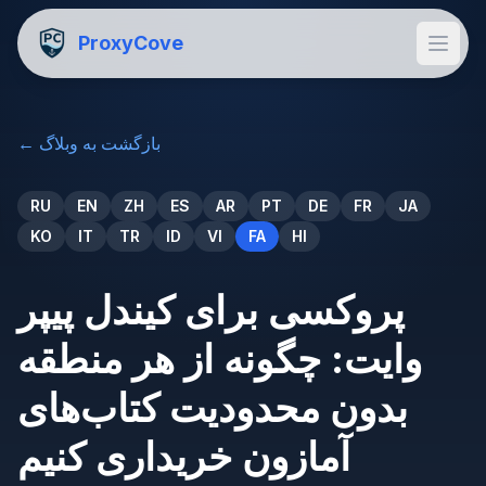
ProxyCove
بازگشت به وبلاگ
←
RU
EN
ZH
ES
AR
PT
DE
FR
JA
KO
IT
TR
ID
VI
FA
HI
پروکسی برای کیندل پیپر
وایت: چگونه از هر منطقه
بدون محدودیت کتاب‌های
آمازون خریداری کنیم