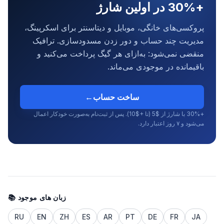
+30% در اولین شارژ
پروکسی‌های خانگی، موبایل و دیتاسنتر برای اسکرپینگ،
مدیریت چند حساب و دور زدن مسدودسازی. ترافیک
منقضی نمی‌شود: به‌ازای هر گیگ پرداخت می‌کنید و
باقیمانده در موجودی می‌ماند.
ساخت حساب
←
+30% با شارژ از $5 (تا +$10). پس از ثبت‌نام به‌صورت خودکار اعمال
می‌شود و ۷ روز اعتبار دارد.
📚 زبان های موجود
RU
EN
ZH
ES
AR
PT
DE
FR
JA