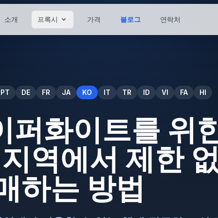
소개
프록시
가격
블로그
연락처
PT
DE
FR
JA
KO
IT
TR
ID
VI
FA
HI
이퍼화이트를 위한
든 지역에서 제한 
구매하는 방법