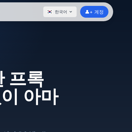
👤+ 계정
한국어
 프록
없이 아마