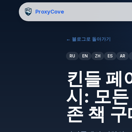
ProxyCove
←
블로그로 돌아가기
RU
EN
ZH
ES
AR
킨들 페
시: 모
존 책 