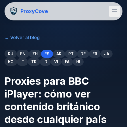
ProxyCove
←
Volver al blog
RU
EN
ZH
ES
AR
PT
DE
FR
JA
KO
IT
TR
ID
VI
FA
HI
Proxies para BBC
iPlayer: cómo ver
contenido británico
desde cualquier país