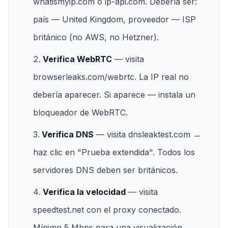
whatismyip.com
o
ip-api.com
. Debería ser:
país — United Kingdom, proveedor — ISP
británico (no AWS, no Hetzner).
Verifica WebRTC
— visita
browserleaks.com/webrtc
. La IP real no
debería aparecer. Si aparece — instala un
bloqueador de WebRTC.
Verifica DNS
— visita
dnsleaktest.com
→
haz clic en "Prueba extendida". Todos los
servidores DNS deben ser británicos.
Verifica la velocidad
— visita
speedtest.net
con el proxy conectado.
Mínimo 5 Mbps para una visualización