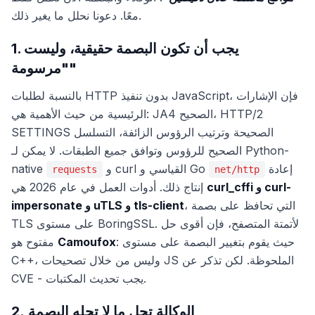
معًا. دعونا نحلل ما يغير ذلك.
1. يجب أن تكون البصمة حقيقية، وليست
"مرسومة"
بالنسبة لطلبات HTTP بدون تنفيذ JavaScript، فإن الإشارات
الرئيسية من حيث الأهمية هي: JA4 الصحيح، HTTP/2
SETTINGS الصحيحة وترتيب الرؤوس الزائفة، التسلسل
الصحيح للرؤوس وتوافق جميع الطبقات. لا يمكن لـ Python-
إعادة
و curl القياسي و Go
native
requests
net/http
curl_cffi و curl-
إنتاج ذلك. أدوات العمل في عام 2026 هي
، التي تحافظ على بصمة
impersonate و uTLS و tls-client
TLS على مستوى BoringSSL. لأتمتة المتصفح، فإن أقوى حل
: حيث يقوم بتغيير البصمة على مستوى
Camoufox
مفتوح هو
C++، وليس من خلال تصحيحات JS الملحوظة. لكن تذكر عن
CVE - يجب تحديث المكتبات.
2. الوكالة تحل ما لا تحله البصمة