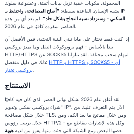
المحمولة، مكونات خفية تزيل بيانات أتمتة، وعشوائية سلوك
يشبه الإنسان. القاعدة بسيطة:
“أصلح المصافحة، واحتفظ بـ IP
السكني - وستزداد نسبة النجاح بشكل حاد”
. لم يعد أي من هذه
العناصر بمفرده كافيًا في عام 2026.
إذا كنت فقط تختار على ماذا تبني البنية التحتية، فمن الأفضل أن
تبدأ بالأساس - فهم بروتوكولات النقل وما يميز بروكسي
HTTP/HTTPS عن SOCKS5 لمهام سحب مختلفة. لقد تناولنا
HTTP و HTTPS و SOCKS5 - أي
ذلك في دليل منفصل:
.
بروكسي تختار
الاستنتاج
لقد أغلق عام 2026 بشكل نهائي العصر الذي كان فيه كافيًا
"شراء بروكسي سكني وتدوير IP". الآن يتم التعرف عليك من
خلال شكل مصافحة TLS، ومن خلال مفاتيح ما بعد الكم، ومن
خلال ترتيب رؤوس HTTP/2 - وكل هذه الإشارات تتقاطع مع
بعضها البعض ومع الشبكة التي جئت منها. يفوز من لديه
هوية