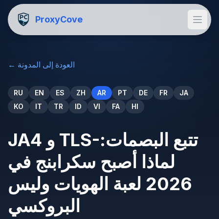
ProxyCove
العودة إلى المدونة
←
RU
EN
ES
ZH
AR
PT
DE
FR
JA
KO
IT
TR
ID
VI
FA
HI
JA4 و TLS-تتبع البصمات:
لماذا أصبح سكرابنج في
2026 لعبة الهويات وليس
البروكسي