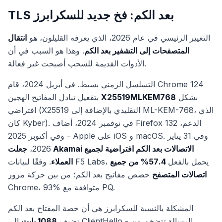
TLS بعد الكم: فخ جديد للسكرابرز
التغيير الرئيسي في عام 2026، الذي يعرفه القليلون، هو
انتقال
المتصفحات إلى التشفير بعد الكم
. وهذا هو السبب في أن
الأدوات القديمة للسحب أصبحت غير فعالة.
التسلسل الزمني بسيط. في أبريل 2024، قام Chrome 124
بشكل
X25519MLKEM768
بتفعيل تبادل المفاتيح الهجين
افتراضي (X25519 التقليدي بالإضافة إلى ML-KEM-768، الذي
كان Kyber). في نوفمبر 2024، أضاف Firefox 132 الدعم،
وفي أكتوبر 2025 - Apple على iOS و macOS. وفي 31 يناير
2026،
جعلت Akamai الاتصالات بعد الكم افتراضية لجميع
. وفقًا لبيانات F5 Labs، يحمل بالفعل
57.4% من جميع
العملاء
اتصالات المتصفح
حصص مفاتيح بعد الكم؛ من بين حركة مرور
Chrome، 93% متوافقة مع PQ.
المشكلة بالنسبة للسكرابرز هي أن حصة المفتاح بعد الكم
تضيف
1088 بايت
إلى ClientHello - الرسالة تتضخم من