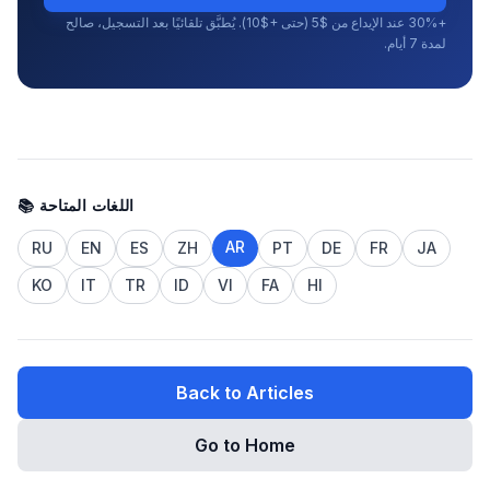
+30% عند الإيداع من $5 (حتى +$10). يُطبَّق تلقائيًا بعد التسجيل، صالح
لمدة 7 أيام.
📚 اللغات المتاحة
AR
RU
EN
ES
ZH
PT
DE
FR
JA
KO
IT
TR
ID
VI
FA
HI
Back to Articles
Go to Home