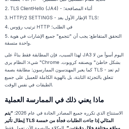
TLS ClientHello (JA4) - أثناء المصافحة؛
HTTP/2 SETTINGS - الإطار الأول بعد TLS؛
ترتيب رؤوس HTTP في الطلب؛
التحقق المتقاطع: يجب أن "تتجمع" جميع الإشارات في هوية
واحدة متسقة.
لهذا السبب، فإن المطابقة فقط بناءً على JA3 اليوم أسوأ من لا
شيء: النظام يرى "Chrome بشكل خاطئ" ويصنفه كروبوت.
كما يعبر المهندسون الممارسون: مطابقة بصمة TLS - لم تعد
تتعلق بالتجزئة الثابتة، بل بالهوية الكاملة للعميل على جميع
الطبقات في نفس الوقت.
ماذا يعني ذلك في الممارسة العملية
الاستنتاج الذي تكرره جميع المصادر الجادة في عام 2026:
“يتم
إبطال تأثير TLS المثالي إذا جاءت الطلبات فجأة من خمسة
مواقع مختلفة خلال دقيقتين”
. الوكلاء والبصمة الآن تعمل فقط