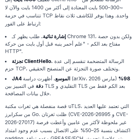
~300–500 بايت المعتادة إلى أكثر من 1400 بايت والآن لا
تتناسب في حزمة TCP واحدة. وهذا يوفر للكاشف ثلاث نقاط
ارتباط على الفور:
إشارة ثنائية.
طلب يظهر كـ Chrome 131، ولكن بدون حصة
مفتاح بعد الكم - "علم أحمر ينبه قبل أول بايت من حركة
HTTP".
الرسالة المتضخمة تنقسم إلى عدة
تجزئة ClientHello.
حزم TCP، وتختلف صورة التجزئة عن المتصفح الحقيقي.
98%
أظهرت دراسة (arXiv، مارس 2026)
JA4 الموسع.
دقة
في التمييز بين TLS التقليدي و TLS بعد الكم فقط من
خلال بيانات المصافحة.
قصة منفصلة هي ثغرات مكتبة uTLS، التي تعتمد عليها العديد
من سكرابرز Go. ظلت ثغرتان (CVE-2026-26995 و CVE-
2026-27017) غير ملحوظة لأكثر من عامين وأعطت فرصة
اكتشاف بنسبة 25–50% على الاتصال بسبب عدم وجود امتداد
padding وعدم توافق GREASE/ECH. يتم علاجها بتحديث