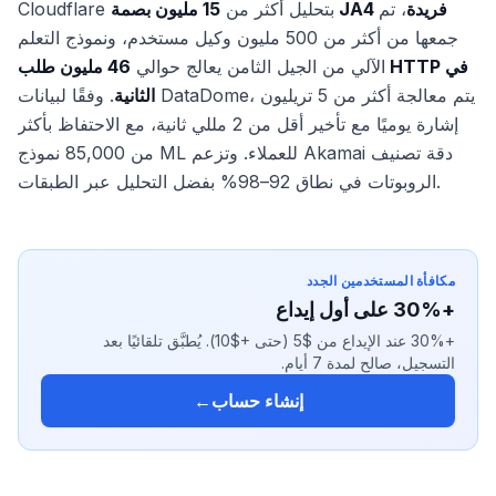
15 مليون بصمة JA4 فريدة
، تم
Cloudflare بتحليل أكثر من
جمعها من أكثر من 500 مليون وكيل مستخدم، ونموذج التعلم
الآلي من الجيل الثامن يعالج حوالي
46 مليون طلب HTTP في
الثانية
. وفقًا لبيانات DataDome، يتم معالجة أكثر من 5 تريليون
إشارة يوميًا مع تأخير أقل من 2 مللي ثانية، مع الاحتفاظ بأكثر
من 85,000 نموذج ML للعملاء. وتزعم Akamai دقة تصنيف
الروبوتات في نطاق 92–98% بفضل التحليل عبر الطبقات.
مكافأة المستخدمين الجدد
+30% على أول إيداع
+30% عند الإيداع من $5 (حتى +$10). يُطبَّق تلقائيًا بعد
التسجيل، صالح لمدة 7 أيام.
إنشاء حساب
←