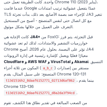
واحدة. كانت الطريقة تعمل حتى Chrome 110 (يناير 2023)،
عندما قامت Google عمدًا بتفعيل عشوائية ترتيب امتدادات
TLS كإجراء ضد بصمة الأصابع. بعد ذلك، بدأت تجزئة JA3 تتغير
مع كل اتصال حتى لنفس المتصفح - أصبح من المستحيل
التعرف على العميل من خلالها بشكل موثوق.
من FoxIO: قبل التجزئة، يتم فرز
JA4+
كانت الإجابة هي
خوارزميات التشفير والامتدادات، لذلك لم تعد عشوائية
Chrome تؤثر على البصمة. بحلول عام 2026، أصبح JA4
معيارًا فعليًا ويعمل كإشارة رئيسية في إدارة الروبوتات
. التنسيق
Cloudflare و AWS WAF و VirusTotal و Akamai
) مستقر بين إصدارات
المكون من ثلاثة أجزاء (
a_b_c
المتصفح: على سبيل المثال، يقدم Chrome 120–131
، بينما يقدم
t13d1516h2_8daaf6152771_02713d6af862
Chrome 133–136
.
t13d1516h2_8daaf6152771_d8a2da3f94cd
من الصعب المبالغة في تقدير نطاق هذا الكشف. تقوم