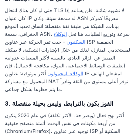
حتى لو كان هناك انتحال TLS لا تشوبه شائبة، فلن يساعد إذا
كان عنوان IP له سمعة سيئة، وكان ASN معروفًا كمركز
بيانات. الشبكة هي طبقة ثقة منفصلة: اتساق تحديد الموقع
الجغرافي، سمعة ASN، سرعة وتوزيع الطلبات. هنا تحل
الوكلاء
السكنيون
- حيث تمر الحركة عبر عناوين ISP الحقيقية
لمستخدمي المنازل، لذلك من خلال الإشارات الشبكية، لا يمكنك
التمييز عن الزائر العادي. بالنسبة لأكثر المنصات عدوانية
(تطبيقات الوسائط الاجتماعية، البنوك، مكافحة الاحتيال)، فإن
الوكلاء المحمولون
أكثر موثوقية: عناوين IP لمشغلي الهاتف
المحمول مع مشاركة NAT توفر أعلى مستوى من الثقة ونادراً
ما يتم حظرها بشكل جماعي.
3. الفوز يكون بالترابط، وليس بحيلة منفصلة
أكثر نهج فعال (وبصراحة، الأكثر تكلفة) في عام 2026 يتكون
من أربعة مكونات في نفس الوقت: أتمتة متصفح حقيقية
(Chromium/Firefox)، توجيه عبر عناوين ISP السكنية أو