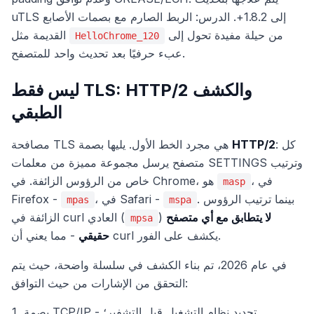
uTLS إلى 1.8.2+. الدرس: الربط الصارم مع بصمات الأصابع
من حيلة مفيدة تحول إلى
القديمة مثل
HelloChrome_120
عبء حرفيًا بعد تحديث واحد للمتصفح.
ليس فقط TLS: HTTP/2 والكشف
الطبقي
: كل
HTTP/2
مصافحة TLS هي مجرد الخط الأول. يليها بصمة
متصفح يرسل مجموعة مميزة من معلمات SETTINGS وترتيب
، في
خاص من الرؤوس الزائفة. في Chrome، هو
masp
. بينما ترتيب الرؤوس
، في Safari -
Firefox -
mpas
mspa
لا يتطابق مع أي متصفح
)
الزائفة في curl العادي (
mpsa
- مما يعني أن curl يكشف على الفور.
حقيقي
في عام 2026، تم بناء الكشف في سلسلة واضحة، حيث يتم
التحقق من الإشارات من حيث التوافق:
بصمة TCP/IP - تحديد نظام التشغيل قبل التشفير؛