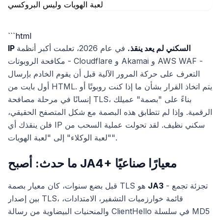
```html
IP السكني لم يعد ينقذ.
في عام 2026، تعلمت أكبر أنظمة
مكافحة الروبوتات - Cloudflare و Akamai و AWS WAF -
التعرف على حركة المرور الآلية قبل أن يقوم الخادم بإرسال
أول بايت من HTML. يتم اتخاذ القرار بشأن ما إذا كنت روبوتًا أو
إنسانًا في مرحلة مصافحة TLS، بناءً على "بصمة" عميلك
الرقمية. وإذا لم تتطابق هذه البصمة مع شكل المتصفح الحقيقي،
فلن ينقذك أي IP سكني نظيف. لقد تحولت عملية السحب من
"لعبة الوكلاء" إلى "لعبة الهويات".
ما حدث: أصبح JA4+ معيارًا صناعيًا
- تجزئة تجمع
JA3
قبل بضع سنوات، كان معيار بصمة TLS هو
بين إصدار TLS، قائمة خوارزميات التشفير، الامتدادات،
والمنحنيات البيضاوية من رسالة ClientHello في سلسلة MD5