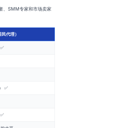
者、SMM专家和市场卖家
态居民代理）
 ✅
） ✅
 ✅