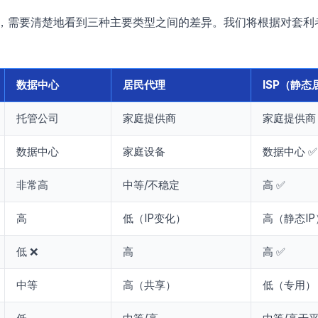
理，需要清楚地看到三种主要类型之间的差异。我们将根据对套利
数据中心
居民代理
ISP（静
托管公司
家庭提供商
家庭提供商
数据中心
家庭设备
数据中心 ✅
非常高
中等/不稳定
高 ✅
高
低（IP变化）
高（静态IP
低 ❌
高
高 ✅
中等
高（共享）
低（专用）