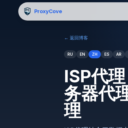
ProxyCove
←
返回博客
RU
EN
ZH
ES
AR
ISP代
务器代
理