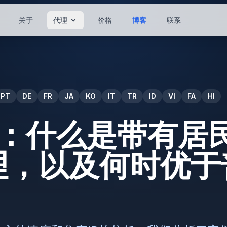
关于
代理
价格
博客
联系
PT
DE
FR
JA
KO
IT
TR
ID
VI
FA
HI
理：什么是带有居民
理，以及何时优于