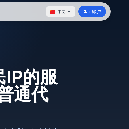
👤+ 账户
中文
IP的服
普通代