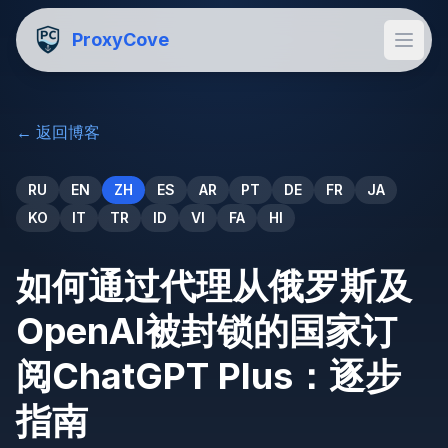
ProxyCove
←
返回博客
RU
EN
ZH
ES
AR
PT
DE
FR
JA
KO
IT
TR
ID
VI
FA
HI
如何通过代理从俄罗斯及
OpenAI被封锁的国家订
阅ChatGPT Plus：逐步
指南