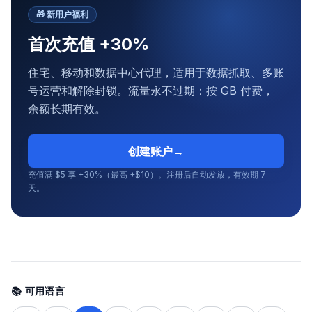
🎁
新用户福利
首次充值 +30%
住宅、移动和数据中心代理，适用于数据抓取、多账
号运营和解除封锁。流量永不过期：按 GB 付费，
余额长期有效。
创建账户
→
充值满 $5 享 +30%（最高 +$10）。注册后自动发放，有效期 7
天。
📚 可用语言