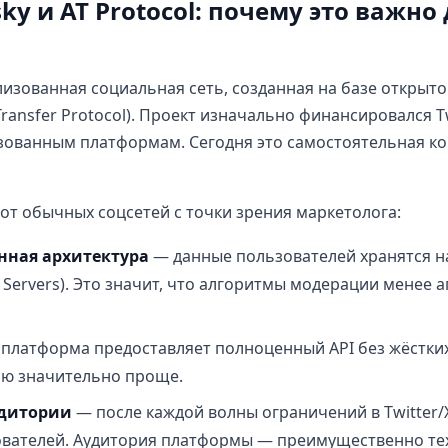
sky и AT Protocol: почему это важно
лизованная социальная сеть, созданная на базе открыто
 Transfer Protocol). Проект изначально финансировался T
зованным платформам. Сегодня это самостоятельная ко
 от обычных соцсетей с точки зрения маркетолога:
нная архитектура
— данные пользователей хранятся н
 Servers). Это значит, что алгоритмы модерации менее а
платформа предоставляет полноценный API без жёстких
ию значительно проще.
удитории
— после каждой волны ограничений в Twitter/X
ователей. Аудитория платформы — преимущественно те