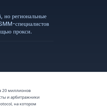
й, но региональные
е SMM-специалистов
ощью прокси.
 в 20 миллионов
исты и арбитражники
otocol, на котором