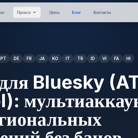
нас
Прокси
Цены
Блог
Контакты
PT
DE
FR
JA
KO
IT
TR
ID
VI
FA
HI
для Bluesky (A
l): мультиаккау
егиональных
ений без банов