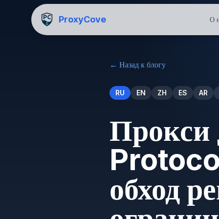
ProxyCove
О 
←
Назад к блогу
RU
EN
ZH
ES
AR
Прокси 
Protoco
обход р
огранич