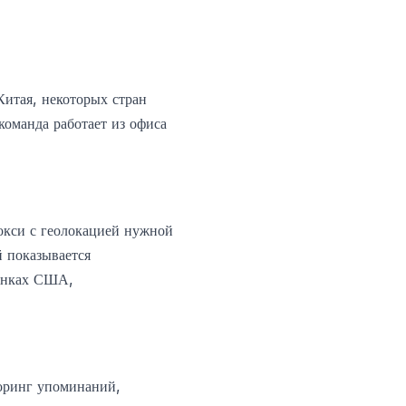
Китая, некоторых стран
команда работает из офиса
окси с геолокацией нужной
й показывается
рынках США,
оринг упоминаний,