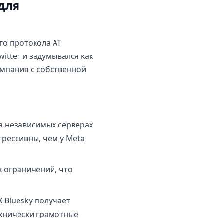
 для
го протокола AT
witter и задумывался как
мпания с собственной
а независимых серверах
грессивны, чем у Meta
 ограничений, что
 Bluesky получает
хнически грамотные