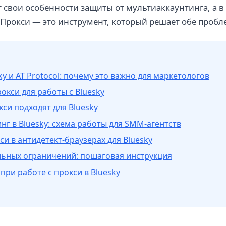
т свои особенности защиты от мультиаккаунтинга, а в 
Прокси — это инструмент, который решает обе пробл
ky и AT Protocol: почему это важно для маркетологов
окси для работы с Bluesky
кси подходят для Bluesky
нг в Bluesky: схема работы для SMM-агентств
и в антидетект-браузерах для Bluesky
ьных ограничений: пошаговая инструкция
при работе с прокси в Bluesky