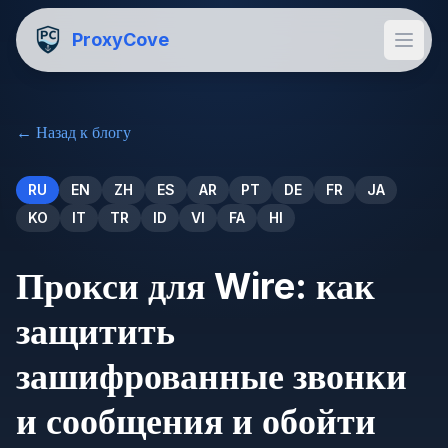
ProxyCove
←
Назад к блогу
RU
EN
ZH
ES
AR
PT
DE
FR
JA
KO
IT
TR
ID
VI
FA
HI
Прокси для Wire: как
защитить
зашифрованные звонки
и сообщения и обойти