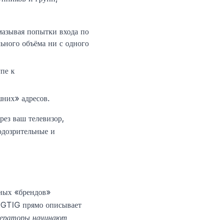
азывая попытки входа по
ьного объёма ни с одного
пе к
них» адресов.
рез ваш телевизор,
одозрительные и
рных «брендов»
. GTIG прямо описывает
операторы начинают