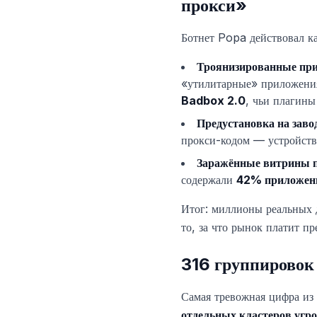
прокси»
Ботнет Popa действовал ка
Троянизированные пр
«утилитарные» приложения
Badbox 2.0
, чьи плагины
Предустановка на заво
прокси-кодом — устройство
Заражённые витрины 
содержали
42% приложен
Итог: миллионы реальных 
то, за что рынок платит п
316 группировок 
Самая тревожная цифра из
отдельных кластеров угро