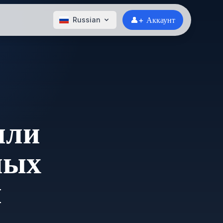
👤+ Аккаунт
Russian
или
ных
й