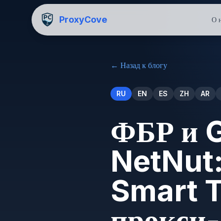
ProxyCove
О 
←
Назад к блогу
RU
EN
ES
ZH
AR
ФБР и 
NetNut:
Smart T
прокси-