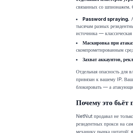
связанных со шпионажем. 
Password spraying.
А
тысячам разных резидентны
источника — классическая 
Маскировка при атака
скомпрометированным сред
Захват аккаунтов, ре
Отдельная опасность для в
привязан к вашему IP. Ваш
блокировать — а атакующи
Почему это бьёт 
NetNut продавал не только
резидентных прокси на са
механику рынка цитатой: