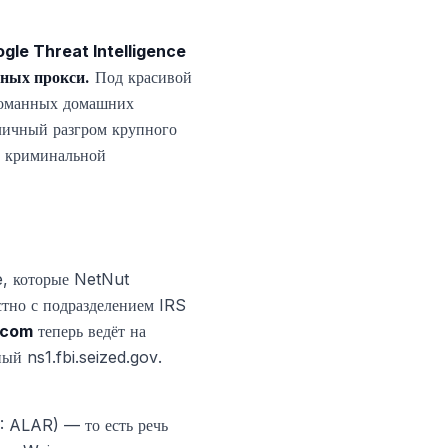
gle Threat Intelligence
тных прокси.
Под красивой
зломанных домашних
личный разгром крупного
и криминальной
e, которые NetNut
тно с подразделением IRS
.com
теперь ведёт на
рный
ns1.fbi.seized.gov
.
ALAR) — то есть речь