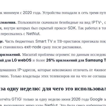
к минимум с 2020 года. Устройства попадали в сеть тремя пут
иложения.
Пользователи скачивали безобидные на вид IPTV-, 
, внутри которых был скрытый прокси-SDK. Так работал в то
 пересекались с NetNut.
де.
Часть бюджетных Smart TV и ТВ-приставок приезжала пок
 становилось exit-node сразу после распаковки.
приложений.
Масштаб проблемы огромен: по данным исследов
ий для LG webOS
и более
26% приложений для Samsung T
домашних IP-адресов, которые невозможно отличить от «живог
ремию. Только владельцы этих телевизоров ни на что не соглаша
за одну неделю: для чего это использова
 отчёта GTIG: только за одну неделю июня 2026 года Google 
з
, выходивших через узлы NetNut. Это была смесь киберпрест