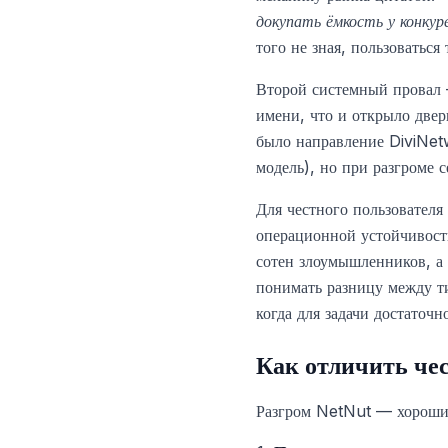
докупать ёмкость у конкур
того не зная, пользоватьс
Второй системный прова
имени, что и открыло двер
было направление DiviNet
модель), но при разгроме с
Для честного пользователя
операционной устойчивости
сотен злоумышленников, а
понимать разницу между т
когда для задачи достаточ
Как отличить че
Разгром NetNut — хороший 