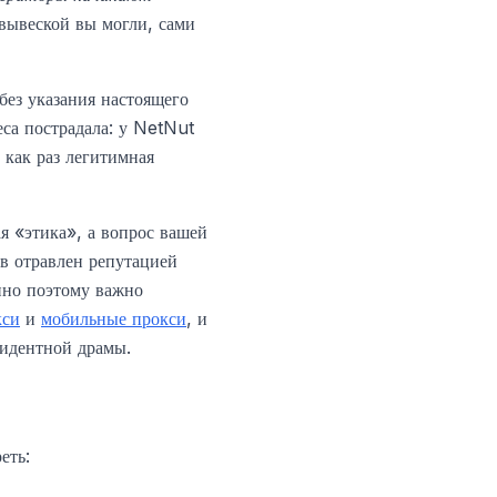
 вывеской вы могли, сами
без указания настоящего
еса пострадала: у NetNut
 как раз легитимная
я «этика», а вопрос вашей
ов отравлен репутацией
нно поэтому важно
кси
и
мобильные прокси
, и
зидентной драмы.
еть: