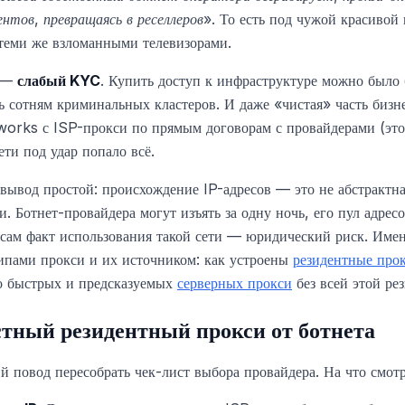
ентов, превращаясь в реселлеров»
. То есть под чужой красивой
я теми же взломанными телевизорами.
л —
слабый KYC
. Купить доступ к инфраструктуре можно было 
ь сотням криминальных кластеров. И даже «чистая» часть бизн
works с ISP-прокси по прямым договорам с провайдерами (это
ети под удар попало всё.
 вывод простой: происхождение IP-адресов — это не абстрактна
. Ботнет-провайдера могут изъять за одну ночь, его пул адрес
 сам факт использования такой сети — юридический риск. Име
ипами прокси и их источником: как устроены
резидентные про
но быстрых и предсказуемых
серверных прокси
без всей этой ре
стный резидентный прокси от ботнета
повод пересобрать чек-лист выбора провайдера. На что смотр