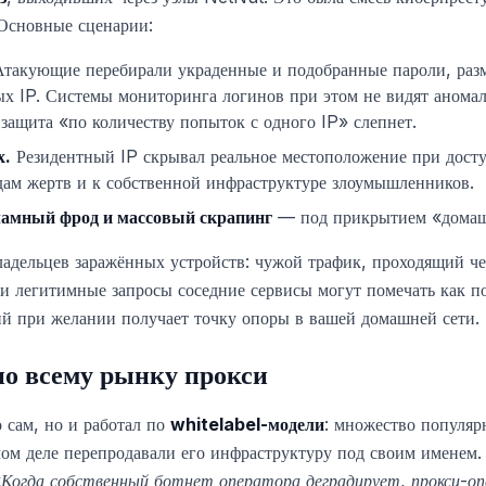
Основные сценарии:
такующие перебирали украденные и подобранные пароли, разм
х IP. Системы мониторинга логинов при этом не видят аномал
защита «по количеству попыток с одного IP» слепнет.
х.
Резидентный IP скрывал реальное местоположение при досту
ам жертв и к собственной инфраструктуре злоумышленников.
кламный фрод и массовый скрапинг
— под прикрытием «домаш
ладельцев заражённых устройств: чужой трафик, проходящий че
и легитимные запросы соседние сервисы могут помечать как п
й при желании получает точку опоры в вашей домашней сети.
по всему рынку прокси
 сам, но и работал по
whitelabel-модели
: множество популя
мом деле перепродавали его инфраструктуру под своим именем
«Когда собственный ботнет оператора деградирует, прокси-