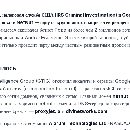
 налоговая служба США (IRS Criminal Investigation) и Goo
ровали NetNut — одну из крупнейших в мире сетей резиден
вайдера» скрывался ботнет Popa из более чем 2 миллионов в
приставок и Android-гаджетов. Это уже второй за полгода пуб
чательно проводит черту между честным резидентным прокси 
илось
elligence Group (GTIG) отключил аккаунты и сервисы Googl
ия ботнетом (command-and-control). Параллельно ФБР совмес
ъяло сотни доменов, связанных с сетью. Главный домен
netnut
кации, а у домена netnut.io сменили DNS-сервер на характе
язанные бренды —
proxyjet.io
и
divinetworks.com
.
я израильская компания
Alarum Technologies Ltd
(NASDAQ: 