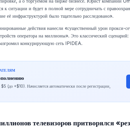
пировке, а о торгуемом на бирже бизнесе. Юрист компании Om
я к ситуации и будет в полной мере сотрудничать с правоохр
ие её инфраструктурой было тщательно расследовано».
инированные действия нанесли «существенный урон прокси-сет
тройств оператора на миллионы». Это классический сценарий:
разгромил конкурирующую сеть IPIDEA.
ВАТЕЛЯМ
ополнению
5 (до +$10). Начисляется автоматически после регистрации,
 миллионов телевизоров притворялся «р