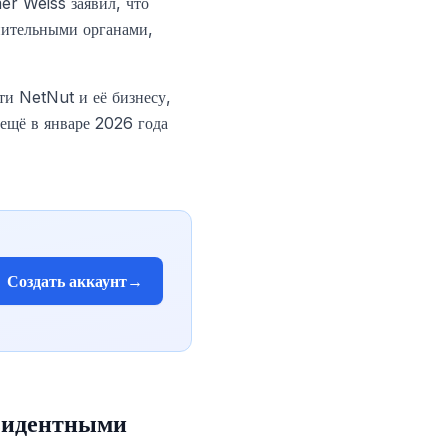
er Weiss заявил, что
анительными органами,
и NetNut и её бизнесу,
 ещё в январе 2026 года
Создать аккаунт
→
езидентными