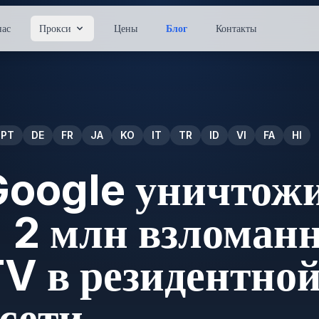
нас
Прокси
Цены
Блог
Контакты
PT
DE
FR
JA
KO
IT
TR
ID
VI
FA
HI
Google уничтож
 2 млн взломан
V в резидентно
сети