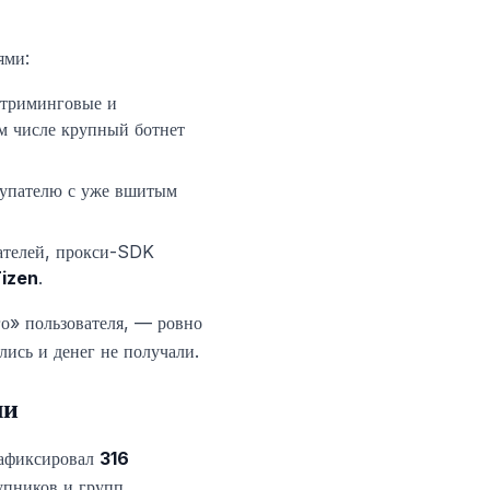
ями:
стриминговые и
м числе крупный ботнет
упателю с уже вшитым
ателей, прокси-SDK
izen
.
о» пользователя, — ровно
лись и денег не получали.
ли
зафиксировал
316
упников и групп,