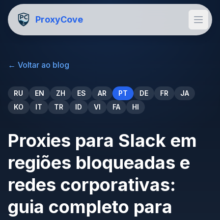
ProxyCove
←
Voltar ao blog
RU
EN
ZH
ES
AR
PT
DE
FR
JA
KO
IT
TR
ID
VI
FA
HI
Proxies para Slack em
regiões bloqueadas e
redes corporativas:
guia completo para