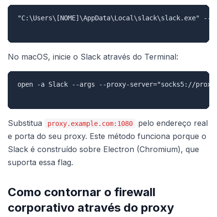
"C:\Users\[NOME]\AppData\Local\slack\slack.exe" --pr
No macOS, inicie o Slack através do Terminal:
open -a Slack --args --proxy-server="socks5://proxy.
Substitua
pelo endereço real
proxy.example.com:1080
e porta do seu proxy. Este método funciona porque o
Slack é construído sobre Electron (Chromium), que
suporta essa flag.
Como contornar o firewall
corporativo através do proxy