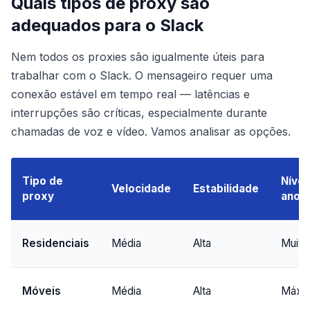
Quais tipos de proxy são
adequados para o Slack
Nem todos os proxies são igualmente úteis para
trabalhar com o Slack. O mensageiro requer uma
conexão estável em tempo real — latências e
interrupções são críticas, especialmente durante
chamadas de voz e vídeo. Vamos analisar as opções.
Tipo de
Nível
Velocidade
Estabilidade
proxy
anon
Residenciais
Média
Alta
Muito 
Móveis
Média
Alta
Máxi