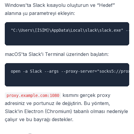
Windows'ta Slack kısayolu oluşturun ve “Hedef”
alanına şu parametreyi ekleyin:
"C:\Users\[İSİM]\AppData\Local\slack\slack.exe" --pr
macOS'ta Slack'i Terminal üzerinden başlatın:
open -a Slack --args --proxy-server="socks5://proxy.
kısmını gerçek proxy
proxy.example.com:1080
adresiniz ve portunuz ile değiştirin. Bu yöntem,
Slack'in Electron (Chromium) tabanlı olması nedeniyle
çalışır ve bu bayrağı destekler.