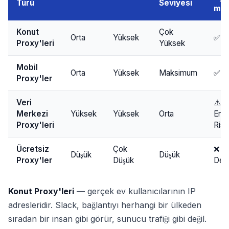
Türü
Seviyesi
mu
Konut
Çok
Orta
Yüksek
✅ Ha
Proxy'leri
Yüksek
Mobil
Orta
Yüksek
Maksimum
✅ Ha
Proxy'ler
Veri
⚠️
Merkezi
Yüksek
Yüksek
Orta
Eng
Proxy'leri
Risk
Ücretsiz
Çok
❌ U
Düşük
Düşük
Proxy'ler
Düşük
Deği
Konut Proxy'leri
— gerçek ev kullanıcılarının IP
adresleridir. Slack, bağlantıyı herhangi bir ülkeden
sıradan bir insan gibi görür, sunucu trafiği gibi değil.