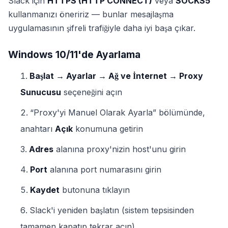
Slack için
HTTPS (HTTP CONNECT)
veya
SOCKS5
kullanmanızı öneririz — bunlar mesajlaşma
uygulamasının şifreli trafiğiyle daha iyi başa çıkar.
Windows 10/11'de Ayarlama
Başlat → Ayarlar → Ağ ve İnternet → Proxy
Sunucusu
seçeneğini açın
“Proxy'yi Manuel Olarak Ayarla” bölümünde,
anahtarı
Açık
konumuna getirin
Adres
alanına proxy'nizin host'unu girin
Port
alanına port numarasını girin
Kaydet
butonuna tıklayın
Slack'i yeniden başlatın (sistem tepsisinden
tamamen kapatıp tekrar açın)