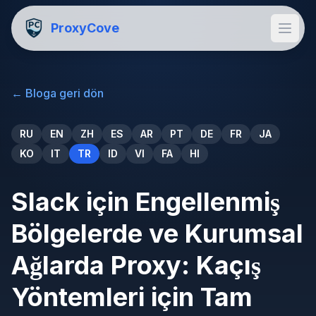
ProxyCove
←
Bloga geri dön
RU
EN
ZH
ES
AR
PT
DE
FR
JA
KO
IT
TR
ID
VI
FA
HI
Slack için Engellenmiş
Bölgelerde ve Kurumsal
Ağlarda Proxy: Kaçış
Yöntemleri için Tam