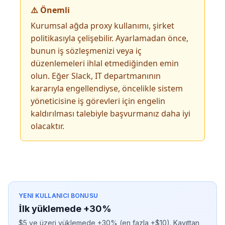
⚠️ Önemli
Kurumsal ağda proxy kullanımı, şirket
politikasıyla çelişebilir. Ayarlamadan önce,
bunun iş sözleşmenizi veya iç
düzenlemeleri ihlal etmediğinden emin
olun. Eğer Slack, IT departmanının
kararıyla engellendiyse, öncelikle sistem
yöneticisine iş görevleri için engelin
kaldırılması talebiyle başvurmanız daha iyi
olacaktır.
YENI KULLANICI BONUSU
İlk yüklemede +30%
$5 ve üzeri yüklemede +30% (en fazla +$10). Kayıttan