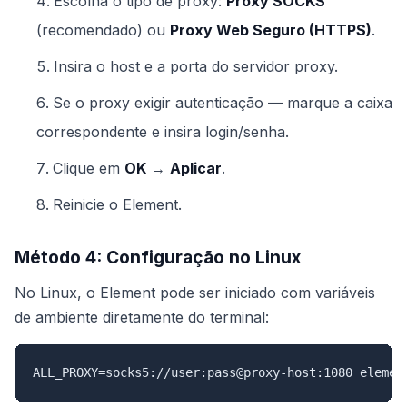
Escolha o tipo de proxy:
Proxy SOCKS
(recomendado) ou
Proxy Web Seguro (HTTPS)
.
Insira o host e a porta do servidor proxy.
Se o proxy exigir autenticação — marque a caixa
correspondente e insira login/senha.
Clique em
OK
→
Aplicar
.
Reinicie o Element.
Método 4: Configuração no Linux
No Linux, o Element pode ser iniciado com variáveis
de ambiente diretamente do terminal:
ALL_PROXY=socks5://user:pass@proxy-host:1080 elemen