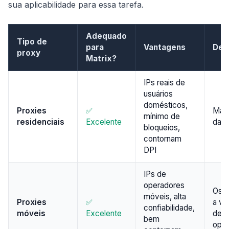
sua aplicabilidade para essa tarefa.
Adequado
Tipo de
para
Vantagens
Des
proxy
Matrix?
IPs reais de
usuários
domésticos,
Proxies
✅
Mais
mínimo de
residenciais
Excelente
data
bloqueios,
contornam
DPI
IPs de
operadores
Os m
móveis, alta
Proxies
✅
a ve
confiabilidade,
móveis
Excelente
dep
bem
oper