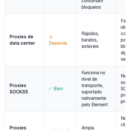
contornam
bloqueios
Faci
iden
Rápidos,
como
Proxies de
⚠️
baratos,
pod
data center
Depende
estáveis
blo
algu
serv
Funciona no
Nece
nível de
supo
Proxies
transporte,
✅ Bom
SOC
SOCKS5
suportado
prov
nativamente
pro
pelo Element
Nem
clie
Proxies
Ampla