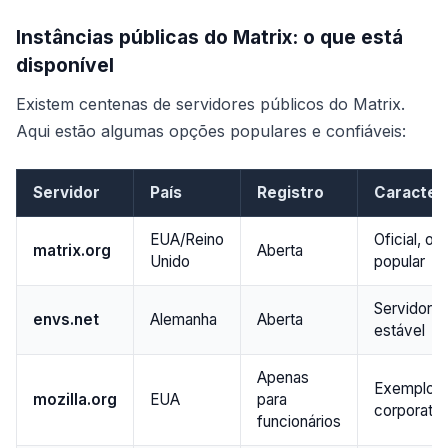
Instâncias públicas do Matrix: o que está
disponível
Existem centenas de servidores públicos do Matrix.
Aqui estão algumas opções populares e confiáveis:
Servidor
País
Registro
Caracterí
EUA/Reino
Oficial, o 
matrix.org
Aberta
Unido
popular
Servidor 
envs.net
Alemanha
Aberta
estável
Apenas
Exemplo
mozilla.org
EUA
para
corporativ
funcionários