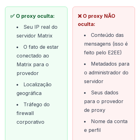
✅ O proxy oculta:
❌ O proxy NÃO
oculta:
Seu IP real do
Conteúdo das
servidor Matrix
mensagens (isso é
O fato de estar
feito pelo E2EE)
conectado ao
Metadados para
Matrix para o
o administrador do
provedor
servidor
Localização
Seus dados
geográfica
para o provedor
Tráfego do
de proxy
firewall
Nome da conta
corporativo
e perfil