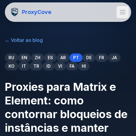
ProxyCove
←
Voltar ao blog
RU
EN
ZH
ES
AR
PT
DE
FR
JA
KO
IT
TR
ID
VI
FA
HI
Proxies para Matrix e
Element: como
contornar bloqueios de
instâncias e manter