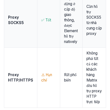
động ở
Cần hỗ
cấp độ
trợ
giao
Proxy
SOCKS5
✅ Tốt
thông,
SOCKS5
từ nhà
được
cung cấp
Element
proxy
hỗ trợ
natively
Không
phải tất
cả các
khách
Proxy
⚠️ Hạn
Rất phổ
hàng
HTTP/HTTPS
chế
biến
Matrix
đều hỗ
trợ proxy
HTTP
trực tiếp