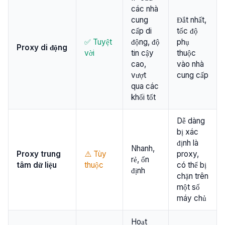
các nhà
cung
Đắt nhất,
cấp di
tốc độ
✅ Tuyệt
động, độ
phụ
Proxy di động
vời
tin cậy
thuộc
cao,
vào nhà
vượt
cung cấp
qua các
khối tốt
Dễ dàng
bị xác
định là
Nhanh,
Proxy trung
⚠️ Tùy
proxy,
rẻ, ổn
tâm dữ liệu
thuộc
có thể bị
định
chặn trên
một số
máy chủ
Hoạt