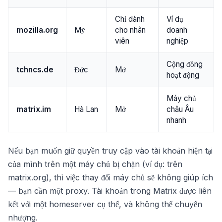
Chỉ dành
Ví dụ
mozilla.org
Mỹ
cho nhân
doanh
viên
nghiệp
Cộng đồng
tchncs.de
Đức
Mở
hoạt động
Máy chủ
matrix.im
Hà Lan
Mở
châu Âu
nhanh
Nếu bạn muốn giữ quyền truy cập vào tài khoản hiện tại
của mình trên một máy chủ bị chặn (ví dụ: trên
matrix.org), thì việc thay đổi máy chủ sẽ không giúp ích
— bạn cần một proxy. Tài khoản trong Matrix được liên
kết với một homeserver cụ thể, và không thể chuyển
nhượng.