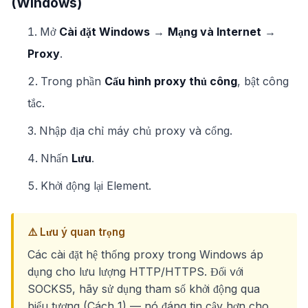
(Windows)
Mở
Cài đặt Windows
→
Mạng và Internet
→
Proxy
.
Trong phần
Cấu hình proxy thủ công
, bật công
tắc.
Nhập địa chỉ máy chủ proxy và cổng.
Nhấn
Lưu
.
Khởi động lại Element.
⚠️ Lưu ý quan trọng
Các cài đặt hệ thống proxy trong Windows áp
dụng cho lưu lượng HTTP/HTTPS. Đối với
SOCKS5, hãy sử dụng tham số khởi động qua
biểu tượng (Cách 1) — nó đáng tin cậy hơn cho