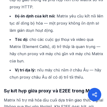
proxy HTTP.
Độ ổn định của kết nối:
Matrix yêu cầu kết nối liên
tục để đồng bộ hóa — một proxy không ổn định sẽ
làm gián đoạn hoạt động.
Tốc độ:
cho các cuộc gọi thoại và video qua
Matrix (Element Calls), độ trễ thấp là quan trọng —
hãy chọn proxy với máy chủ gần với máy chủ Matrix
của bạn.
Vị trí địa lý:
nếu máy chủ nằm ở châu Âu — hãy
chọn proxy châu Âu để có độ trễ tối thiểu.
Sự kết hợp giữa proxy và E2EE trong Matrix
Matrix hỗ trợ mã hóa đầu cuối dựa trên giao thức Signal
(thông qua thư viện libolm). Khi E2EE được bật, nội