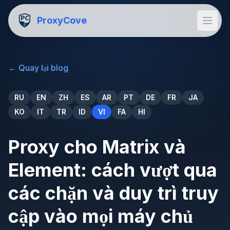
ProxyCove
←
Quay lại blog
RU
EN
ZH
ES
AR
PT
DE
FR
JA
KO
IT
TR
ID
VI
FA
HI
Proxy cho Matrix và
Element: cách vượt qua
các chặn và duy trì truy
cập vào mọi máy chủ