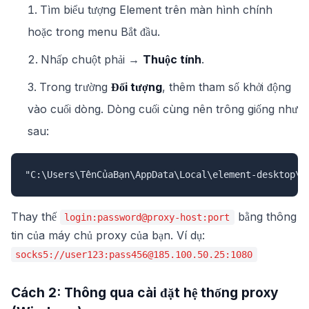
Tìm biểu tượng Element trên màn hình chính
hoặc trong menu Bắt đầu.
Nhấp chuột phải →
Thuộc tính
.
Trong trường
Đối tượng
, thêm tham số khởi động
vào cuối dòng. Dòng cuối cùng nên trông giống như
sau:
"C:\Users\TênCủaBạn\AppData\Local\element-desktop\E
Thay thế
bằng thông
login:password@proxy-host:port
tin của máy chủ proxy của bạn. Ví dụ:
socks5://user123:pass456@185.100.50.25:1080
Cách 2: Thông qua cài đặt hệ thống proxy