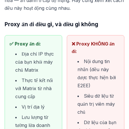
nữa — ẩn danh ở cấp độ mạng. Hãy cùng xem xét cách
điều này hoạt động cùng nhau.
Proxy ẩn đi điều gì, và điều gì không
✅ Proxy ẩn đi:
❌ Proxy KHÔNG ẩn
đi:
Địa chỉ IP thực
Nội dung tin
của bạn khỏi máy
nhắn (điều này
chủ Matrix
được thực hiện bởi
Thực tế kết nối
E2EE)
với Matrix từ nhà
Siêu dữ liệu từ
cung cấp
quản trị viên máy
Vị trí địa lý
chủ
Lưu lượng từ
Dữ liệu của bạn
tường lửa doanh