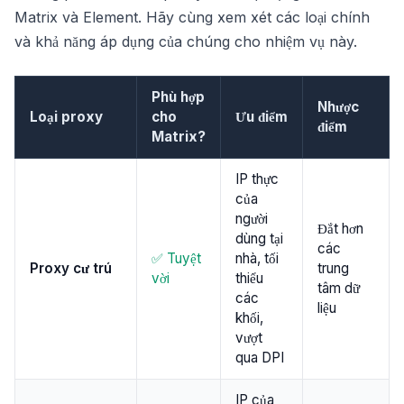
Matrix và Element. Hãy cùng xem xét các loại chính
và khả năng áp dụng của chúng cho nhiệm vụ này.
Phù hợp
Nhược
Loại proxy
cho
Ưu điểm
điểm
Matrix?
IP thực
của
người
Đắt hơn
dùng tại
các
✅ Tuyệt
nhà, tối
Proxy cư trú
trung
vời
thiểu
tâm dữ
các
liệu
khối,
vượt
qua DPI
IP của