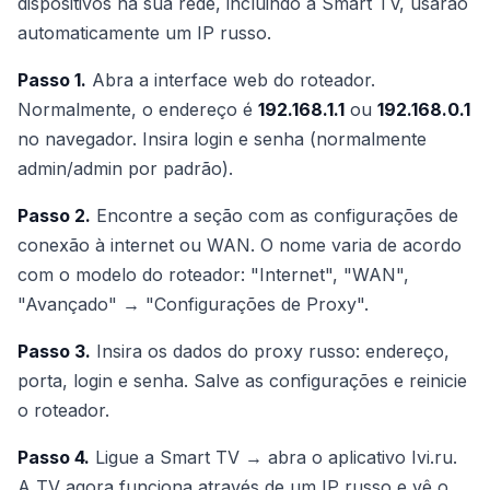
dispositivos na sua rede, incluindo a Smart TV, usarão
automaticamente um IP russo.
Passo 1.
Abra a interface web do roteador.
Normalmente, o endereço é
192.168.1.1
ou
192.168.0.1
no navegador. Insira login e senha (normalmente
admin/admin por padrão).
Passo 2.
Encontre a seção com as configurações de
conexão à internet ou WAN. O nome varia de acordo
com o modelo do roteador: "Internet", "WAN",
"Avançado" → "Configurações de Proxy".
Passo 3.
Insira os dados do proxy russo: endereço,
porta, login e senha. Salve as configurações e reinicie
o roteador.
Passo 4.
Ligue a Smart TV → abra o aplicativo Ivi.ru.
A TV agora funciona através de um IP russo e vê o