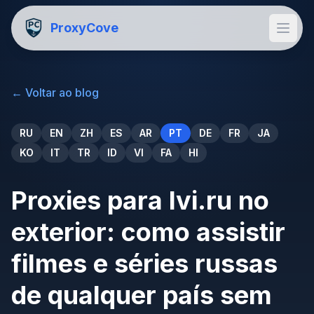
ProxyCove
←
Voltar ao blog
RU
EN
ZH
ES
AR
PT
DE
FR
JA
KO
IT
TR
ID
VI
FA
HI
Proxies para Ivi.ru no
exterior: como assistir
filmes e séries russas
de qualquer país sem