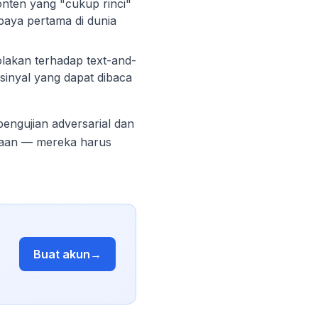
nten yang "cukup rinci"
 upaya pertama di dunia
akan terhadap text-and-
sinyal yang dapat dibaca
engujian adversarial dan
daan — mereka harus
Buat akun
→