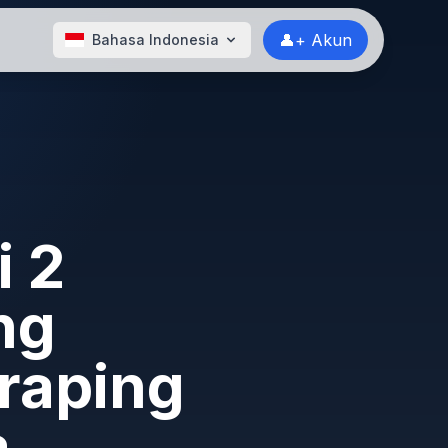
👤+ Akun
Bahasa Indonesia
i 2
ng
raping
a