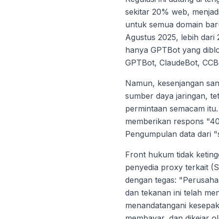
sekitar 20% web, menjad
untuk semua domain baru 
Agustus 2025, lebih dari
hanya GPTBot yang diblok
GPTBot, ClaudeBot, CCBo
Namun, kesenjangan sang
sumber daya jaringan, te
permintaan semacam itu
memberikan respons "40
Pengumpulan data dari "
Front hukum tidak keting
penyedia proxy terkait 
dengan tegas: "Perusaha
dan tekanan ini telah me
menandatangani kesepaka
membayar, dan dikejar ol