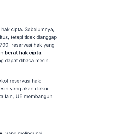
 hak cipta. Sebelumnya,
s, tetapi tidak dianggap
790, reservasi hak yang
an
berat hak cipta
.
g dapat dibaca mesin,
.
kol reservasi hak:
sin yang akan diakui
ata lain, UE membangun
e
, yang melindungi