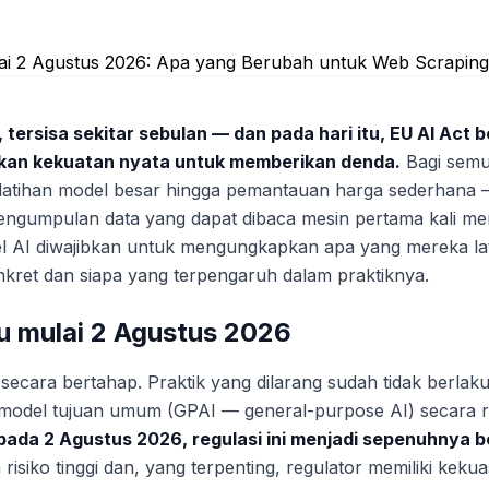
tersisa sekitar sebulan — dan pada hari itu, EU AI Act b
kan kekuatan nyata untuk memberikan denda.
Bagi sem
pelatihan model besar hingga pemantauan harga sederhana —
engumpulan data yang dapat dibaca mesin pertama kali m
l AI diwajibkan untuk mengungkapkan apa yang mereka lati
kret dan siapa yang terpengaruh dalam praktiknya.
u mulai 2 Agustus 2026
secara bertahap. Praktik yang dilarang sudah tidak berlaku
 model tujuan umum (GPAI — general-purpose AI) secara r
pada 2 Agustus 2026, regulasi ini menjadi sepenuhnya b
 risiko tinggi dan, yang terpenting, regulator memiliki ke