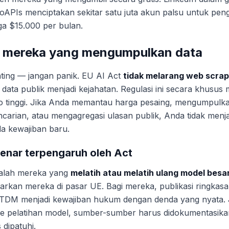
PIs menciptakan sekitar satu juta akun palsu untuk peng
ga $15.000 per bulan.
i mereka yang mengumpulkan data
ting — jangan panik. EU AI Act
tidak melarang web scrap
ta publik menjadi kejahatan. Regulasi ini secara khusus
ko tinggi. Jika Anda memantau harga pesaing, mengumpulkan
carian, atau mengagregasi ulasan publik, Anda tidak menj
da kewajiban baru.
enar terpengaruh oleh Act
alah mereka yang
melatih atau melatih ulang model bes
kan mereka di pasar UE. Bagi mereka, publikasi ringkasan
TDM menjadi kewajiban hukum dengan denda yang nyata. J
ine pelatihan model, sumber-sumber harus didokumentasika
 dipatuhi.