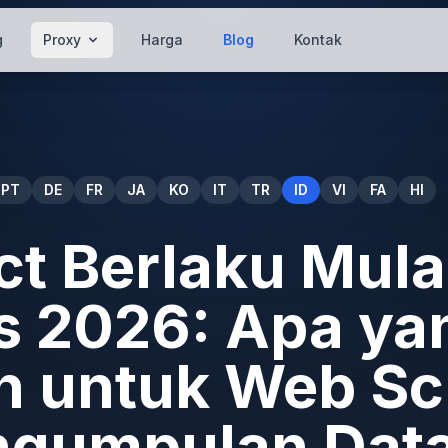
g
Proxy
Harga
Blog
Kontak
PT
DE
FR
JA
KO
IT
TR
ID
VI
FA
HI
ct Berlaku Mula
s 2026: Apa ya
h untuk Web Sc
ngumpulan Dat