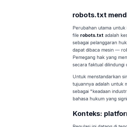
robots.txt mend
Perubahan utama untuk i
file
robots.txt
adalah kes
sebagai pelanggaran huku
dapat dibaca mesin — rob
Pemegang hak yang menya
secara faktual dilindung
Untuk menstandarkan siny
tujuannya adalah untuk 
sebagai "keadaan indust
bahasa hukum yang signif
Konteks: platfo
Regulasi ini datang di t