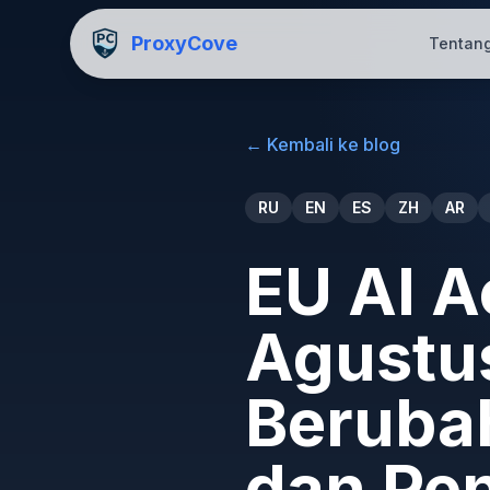
ProxyCove
Tentan
←
Kembali ke blog
RU
EN
ES
ZH
AR
EU AI A
Agustu
Beruba
dan Pe