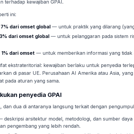
an terhadap kewajiban GPAI.
rti ini:
 7% dari omset global
— untuk praktik yang dilarang (yang l
 3% dari omset global
— untuk pelanggaran pada sistem ris
u 1% dari omset
— untuk memberikan informasi yang tidak a
sifat ekstrateritorial: kewajiban berlaku untuk penyedia terl
sarkan di pasar UE. Perusahaan AI Amerika atau Asia, yang
at pada aturan yang sama.
akukan penyedia GPAI
, dan dua di antaranya langsung terkait dengan pengumpul
 deskripsi arsitektur model, metodologi, dan sumber daya 
an pengembang yang lebih rendah.