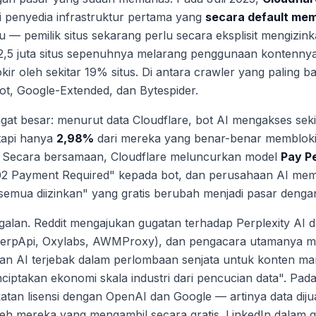
i penyedia infrastruktur pertama yang
secara default mem
— pemilik situs sekarang perlu secara eksplisit mengizink
 2,5 juta situs sepenuhnya melarang penggunaan kontennya
ir oleh sekitar 19% situs. Di antara crawler yang paling ba
t, Google-Extended, dan Bytespider.
at besar: menurut data Cloudflare, bot AI mengakses sek
tapi hanya
2,98%
dari mereka yang benar-benar membloki
. Secara bersamaan, Cloudflare meluncurkan model
Pay P
2 Payment Required" kepada bot, dan perusahaan AI mem
semua diizinkan" yang gratis berubah menjadi pasar denga
galan. Reddit mengajukan gugatan terhadap Perplexity AI 
(SerpApi, Oxylabs, AWMProxy), dan pengacara utamanya me
an AI terjebak dalam perlombaan senjata untuk konten man
nciptakan ekonomi skala industri dari pencucian data". Pad
tan lisensi dengan OpenAI dan Google — artinya data dij
eh mereka yang mengambil secara gratis. LinkedIn dalam g