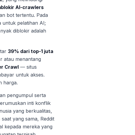
blokir AI-crawlers
an bot tertentu. Pada
 untuk pelatihan AI;
nyak diblokir adalah
itar
39% dari top-1 juta
r atau menantang
er Crawl
— situs
bayar untuk akses.
n harga.
dan pengumpul serta
rumuskan inti konflik
usia yang berkualitas,
a saat yang sama, Reddit
ual kepada mereka yang
ugatan terpisah