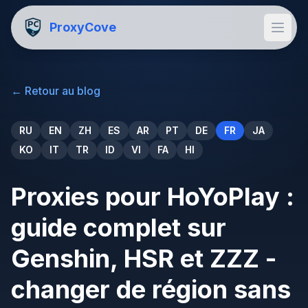
ProxyCove
←
Retour au blog
RU
EN
ZH
ES
AR
PT
DE
FR
JA
KO
IT
TR
ID
VI
FA
HI
Proxies pour HoYoPlay :
guide complet sur
Genshin, HSR et ZZZ -
changer de région sans