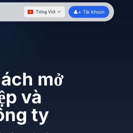
👤+ Tài khoản
Tiếng Việt
cách mở
ệp và
ông ty