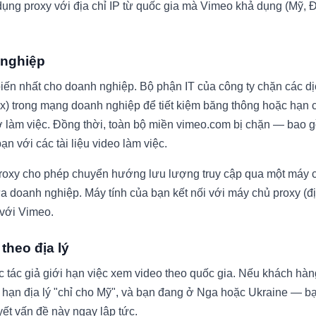
 dụng proxy với địa chỉ IP từ quốc gia mà Vimeo khả dụng (Mỹ,
 nghiệp
iến nhất cho doanh nghiệp. Bộ phận IT của công ty chặn các dị
ix) trong mạng doanh nghiệp để tiết kiệm băng thông hoặc hạn
ờ làm việc. Đồng thời, toàn bộ miền vimeo.com bị chặn — bao 
n với các tài liệu video làm việc.
proxy cho phép chuyển hướng lưu lượng truy cập qua một máy 
a doanh nghiệp. Máy tính của bạn kết nối với máy chủ proxy (đ
 với Vimeo.
theo địa lý
 tác giả giới hạn việc xem video theo quốc gia. Nếu khách hàn
ới hạn địa lý "chỉ cho Mỹ", và bạn đang ở Nga hoặc Ukraine — bạn
yết vấn đề này ngay lập tức.