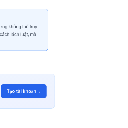
ưng không thể truy
 cách lách luật, mà
Tạo tài khoản
→