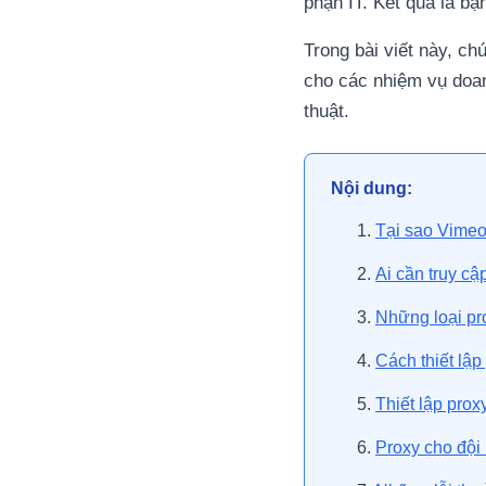
phận IT. Kết quả là bạ
Trong bài viết này, ch
cho các nhiệm vụ doan
thuật.
Nội dung:
Tại sao Vimeo
Ai cần truy c
Những loại pr
Cách thiết lậ
Thiết lập prox
Proxy cho đội