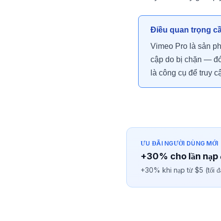
Điều quan trọng cầ
Vimeo Pro là sản ph
cập do bị chặn — đó 
là công cụ để truy 
ƯU ĐÃI NGƯỜI DÙNG MỚI
+30% cho lần nạp 
+30% khi nạp từ $5 (tối 