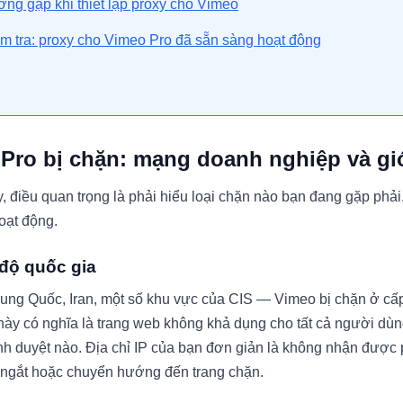
ờng gặp khi thiết lập proxy cho Vimeo
m tra: proxy cho Vimeo Pro đã sẵn sàng hoạt động
Pro bị chặn: mạng doanh nghiệp và giớ
xy, điều quan trọng là phải hiểu loại chặn nào bạn đang gặp phải
oạt động.
 độ quốc gia
ung Quốc, Iran, một số khu vực của CIS — Vimeo bị chặn ở cấ
 này có nghĩa là trang web không khả dụng cho tất cả người dùn
ình duyệt nào. Địa chỉ IP của bạn đơn giản là không nhận được
 ngắt hoặc chuyển hướng đến trang chặn.