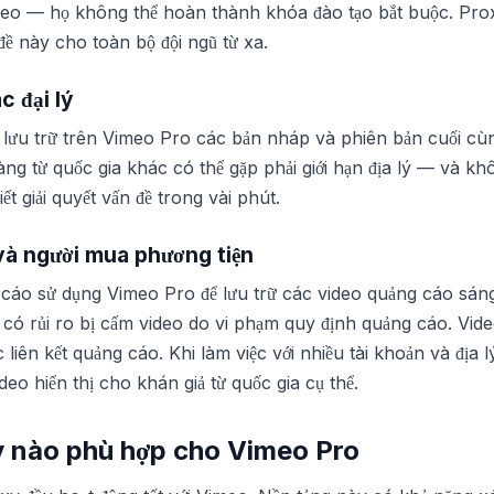
eo — họ không thể hoàn thành khóa đào tạo bắt buộc. Proxy
 đề này cho toàn bộ đội ngũ từ xa.
c đại lý
o lưu trữ trên Vimeo Pro các bản nháp và phiên bản cuối cù
ng từ quốc gia khác có thể gặp phải giới hạn địa lý — và kh
ết giải quyết vấn đề trong vài phút.
à người mua phương tiện
áo sử dụng Vimeo Pro để lưu trữ các video quảng cáo sáng t
ó rủi ro bị cấm video do vi phạm quy định quảng cáo. Vid
liên kết quảng cáo. Khi làm việc với nhiều tài khoản và địa l
ideo hiển thị cho khán giả từ quốc gia cụ thể.
y nào phù hợp cho Vimeo Pro