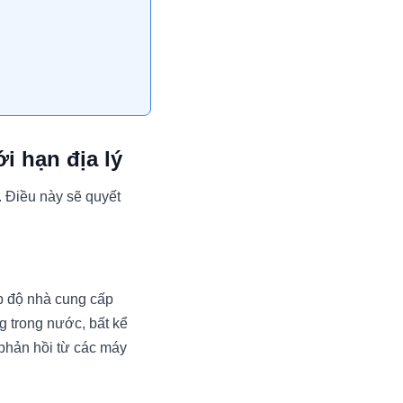
i hạn địa lý
. Điều này sẽ quyết
p độ nhà cung cấp
g trong nước, bất kể
 phản hồi từ các máy