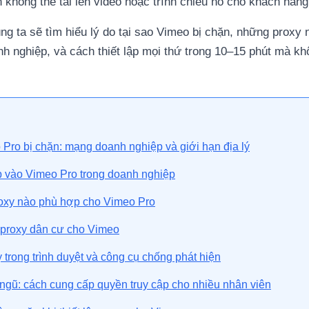
n không thể tải lên video hoặc trình chiếu nó cho khách hàng
úng ta sẽ tìm hiểu lý do tại sao Vimeo bị chặn, những proxy
h nghiệp, và cách thiết lập mọi thứ trong 10–15 phút mà kh
 Pro bị chặn: mạng doanh nghiệp và giới hạn địa lý
ập vào Vimeo Pro trong doanh nghiệp
oxy nào phù hợp cho Vimeo Pro
p proxy dân cư cho Vimeo
y trong trình duyệt và công cụ chống phát hiện
 ngũ: cách cung cấp quyền truy cập cho nhiều nhân viên