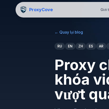
ProxyCove
Giới 
←
Quay lại blog
RU
EN
ZH
ES
AR
Proxy c
khóa vi
vượt qu