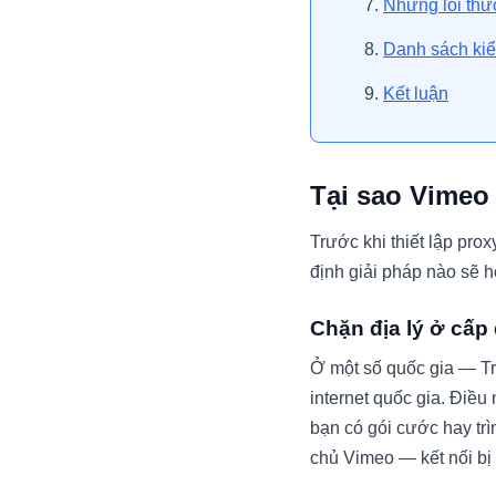
Những lỗi thư
Danh sách kiể
Kết luận
Tại sao Vimeo 
Trước khi thiết lập pro
định giải pháp nào sẽ h
Chặn địa lý ở cấp
Ở một số quốc gia — Tr
internet quốc gia. Điều
bạn có gói cước hay tr
chủ Vimeo — kết nối bị