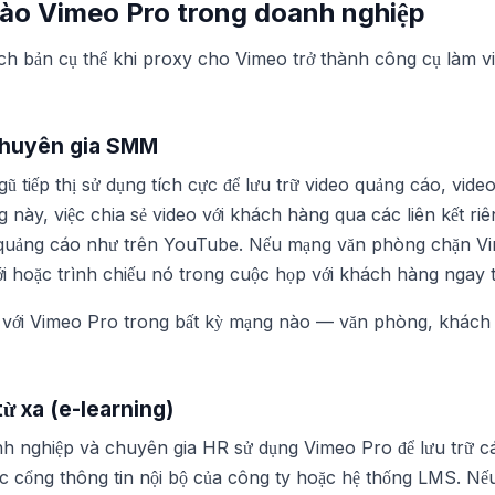
 vào Vimeo Pro trong doanh nghiệp
h bản cụ thể khi proxy cho Vimeo trở thành công cụ làm vi
 chuyên gia SMM
ũ tiếp thị sử dụng tích cực để lưu trữ video quảng cáo, video
 này, việc chia sẻ video với khách hàng qua các liên kết riê
quảng cáo như trên YouTube. Nếu mạng văn phòng chặn V
ới hoặc trình chiếu nó trong cuộc họp với khách hàng ngay t
 với Vimeo Pro trong bất kỳ mạng nào — văn phòng, khách 
từ xa (e-learning)
h nghiệp và chuyên gia HR sử dụng Vimeo Pro để lưu trữ c
 cổng thông tin nội bộ của công ty hoặc hệ thống LMS. Nếu