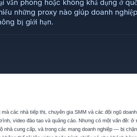
ại văn phòng hoặc không khả dụng ở quố
iểu những proxy nào giúp doanh nghiệp 
ng bị giới hạn.
mà các nhà tiếp thị, chuyên gia SMM và các đội ngũ doanh
 trình, video đào tạo và quảng cáo. Nhưng có một vấn đề: ở 
ộ nhà cung cấp, và trong các mạng doanh nghiệp — bị chặn