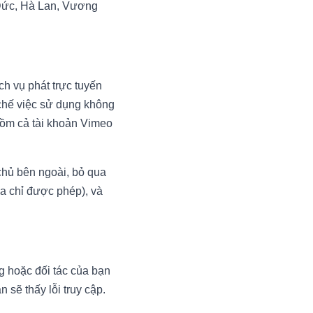
 Đức, Hà Lan, Vương
ch vụ phát trực tuyến
 chế việc sử dụng không
gồm cả tài khoản Vimeo
chủ bên ngoài, bỏ qua
ịa chỉ được phép), và
g hoặc đối tác của bạn
 sẽ thấy lỗi truy cập.