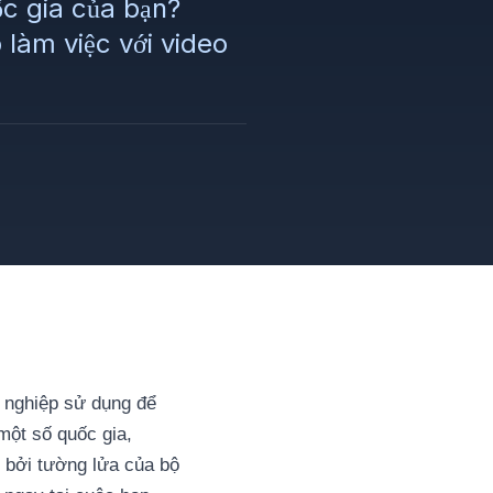
c gia của bạn?
làm việc với video
 nghiệp sử dụng để
một số quốc gia,
 bởi tường lửa của bộ