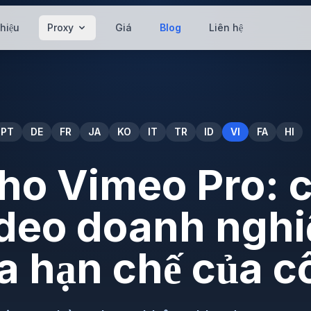
thiệu
Proxy
Giá
Blog
Liên hệ
PT
DE
FR
JA
KO
IT
TR
ID
VI
FA
HI
ho Vimeo Pro: 
deo doanh nghi
a hạn chế của c