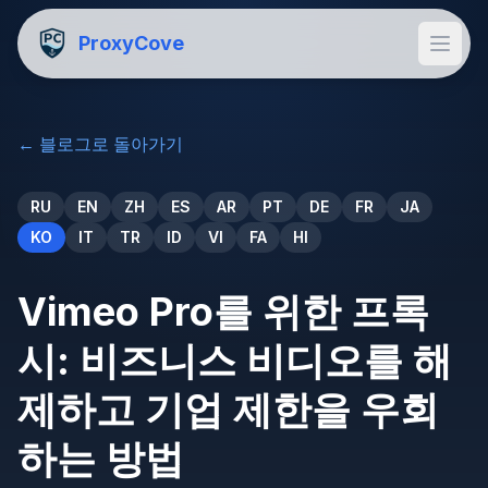
ProxyCove
←
블로그로 돌아가기
RU
EN
ZH
ES
AR
PT
DE
FR
JA
KO
IT
TR
ID
VI
FA
HI
Vimeo Pro를 위한 프록
시: 비즈니스 비디오를 해
제하고 기업 제한을 우회
하는 방법