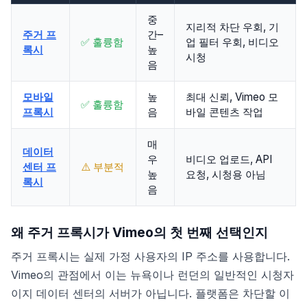
중
지리적 차단 우회, 기
주거 프
간–
✅ 훌륭함
업 필터 우회, 비디오
록시
높
시청
음
모바일
높
최대 신뢰, Vimeo 모
✅ 훌륭함
프록시
음
바일 콘텐츠 작업
매
데이터
우
비디오 업로드, API
센터 프
⚠️ 부분적
높
요청, 시청용 아님
록시
음
왜 주거 프록시가 Vimeo의 첫 번째 선택인지
주거 프록시는 실제 가정 사용자의 IP 주소를 사용합니다.
Vimeo의 관점에서 이는 뉴욕이나 런던의 일반적인 시청자
이지 데이터 센터의 서버가 아닙니다. 플랫폼은 차단할 이