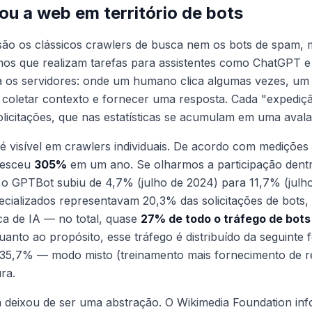
u a web em território de bots
 são os clássicos crawlers de busca nem os bots de spam,
s que realizam tarefas para assistentes como ChatGPT e 
ra os servidores: onde um humano clica algumas vezes, um
 coletar contexto e fornecer uma resposta. Cada "expediçã
licitações, que nas estatísticas se acumulam em uma aval
é visível em crawlers individuais. De acordo com medições 
resceu
305%
em um ano. Se olharmos a participação dentr
 o GPTBot subiu de 4,7% (julho de 2024) para 11,7% (julh
ecializados representavam 20,3% das solicitações de bots
ca de IA — no total, quase
27% de todo o tráfego de bots
anto ao propósito, esse tráfego é distribuído da seguinte
 35,7% — modo misto (treinamento mais fornecimento de r
ra.
a deixou de ser uma abstração. O Wikimedia Foundation inf