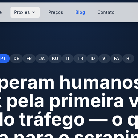
e
Proxies
Preços
Blog
Contato
PT
DE
FR
JA
KO
IT
TR
ID
VI
FA
HI
uperam humano
t pela primeira 
o tráfego — o q
ca para o scrapi