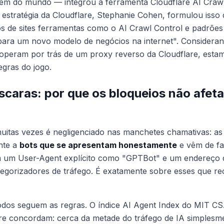
m do mundo — integrou a ferramenta Cloudflare AI Craw
e estratégia da Cloudflare, Stephanie Cohen, formulou isso
os de sites ferramentas como o AI Crawl Control e padrões
para um novo modelo de negócios na internet". Considera
 operam por trás de um proxy reverso da Cloudflare, esta
gras do jogo.
scaras: por que os bloqueios não afet
uitas vezes é negligenciado nas manchetes chamativas: as
nte a
bots que se apresentam honestamente
e vêm de fai
m um User-Agent explícito como "GPTBot" e um endereç
tegorizadores de tráfego. É exatamente sobre esses que r
dos seguem as regras. O índice AI Agent Index do MIT CS
e concordam: cerca da metade do tráfego de IA simplesmen