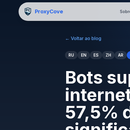
ProxyCove
Sobr
←
Voltar ao blog
RU
EN
ES
ZH
AR
Bots s
interne
57,5% d
signifi