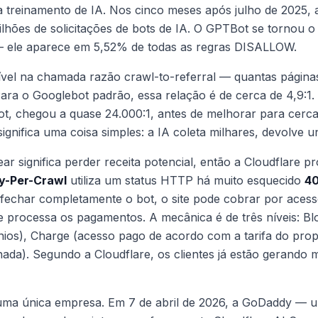
 treinamento de IA. Nos cinco meses após julho de 2025, 
lhões de solicitações de bots de IA. O GPTBot se tornou o
 — ele aparece em 5,52% de todas as regras DISALLOW.
sível na chamada razão crawl-to-referral — quantas página
 Para o Googlebot padrão, essa relação é de cerca de 4,9:1
ot, chegou a quase 24.000:1, antes de melhorar para cerca 
 significa uma coisa simples: a IA coleta milhares, devolve u
r significa perder receita potencial, então a Cloudflare p
y-Per-Crawl
utiliza um status HTTP há muito esquecido
4
 fechar completamente o bot, o site pode cobrar por aces
e processa os pagamentos. A mecânica é de três níveis:
Bl
nios),
Charge
(acesso pago de acordo com a tarifa do propr
hada). Segundo a Cloudflare, os clientes já estão gerando 
 uma única empresa. Em 7 de abril de 2026, a GoDaddy — 