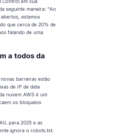
l Control em sua
 da seguinte maneira: "Ao
 abertos, estamos
ndo que cerca de 20% de
mos falando de uma
am a todos da
 novas barreiras estão
xas de IP de data
o da nuvem AWS é um
ecaem os bloqueios
AIL para 2025 e as
te ignora o robots.txt.