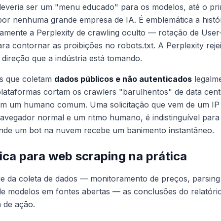
 deveria ser um "menu educado" para os modelos, até o pri
por nenhuma grande empresa de IA. É emblemática a histór
amente a Perplexity de crawling oculto — rotação de User
contornar as proibições no robots.txt. A Perplexity reje
 direção que a indústria está tomando.
es que coletam
dados públicos e não autenticados
legalme
lataformas cortam os crawlers "barulhentos" de data cente
om um humano comum. Uma solicitação que vem de um IP r
egador normal e um ritmo humano, é indistinguível para o
onde um bot na nuvem recebe um banimento instantâneo.
fica para web scraping na prática
e da coleta de dados — monitoramento de preços, parsin
de modelos em fontes abertas — as conclusões do relatóri
 de ação.