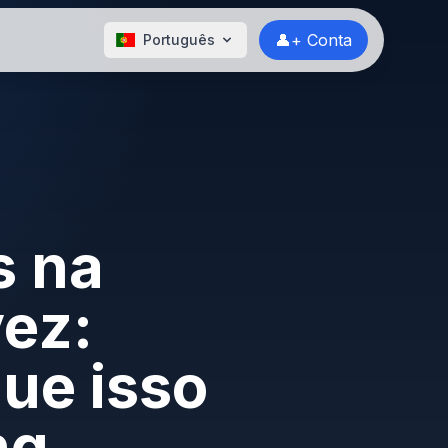
👤+ Conta
Português
s na
vez:
ue isso
ng