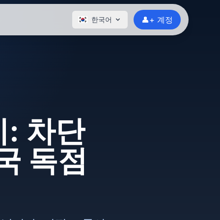
👤+ 계정
한국어
시: 차단
국 독점