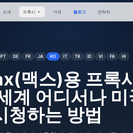
소개
프록시
가격
블로그
연락처
PT
DE
FR
JA
KO
IT
TR
ID
VI
FA
HI
ax(맥스)용 프록
 세계 어디서나 미
시청하는 방법