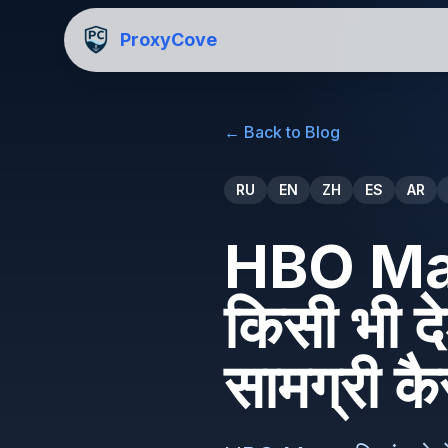
ProxyCove
←
Back to Blog
RU
EN
ZH
ES
AR
HBO Max 
किसी भी द
सामग्री कैस