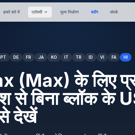
हमारे बारे में
प्रॉक्सी
मूल्य निर्धारण
ब्लॉग
संपर्क
PT
DE
FR
JA
KO
IT
TR
ID
VI
FA
HI
(Max) के लिए प्रॉ
ेश से बिना ब्लॉक के 
े देखें