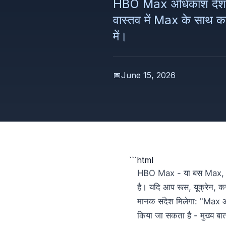
HBO Max अधिकांश देशों मे
वास्तव में Max के साथ का
में।
📅
June 15, 2026
```html
HBO Max - या बस Max, जैस
है। यदि आप रूस, यूक्रेन, 
मानक संदेश मिलेगा: "Max आपक
किया जा सकता है - मुख्य ब