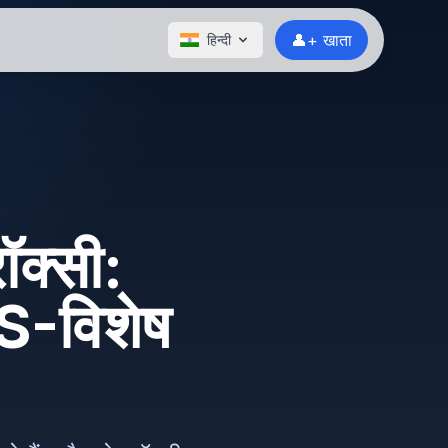
👤+ खाता
हिन्दी
क्सी:
US-विशेष