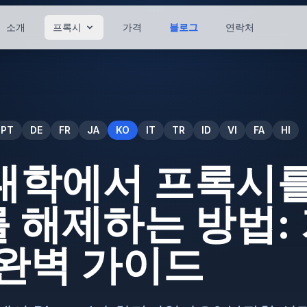
소개
프록시
가격
블로그
연락처
PT
DE
FR
JA
KO
IT
TR
ID
VI
FA
HI
대학에서 프록시를
 해제하는 방법: 
 완벽 가이드