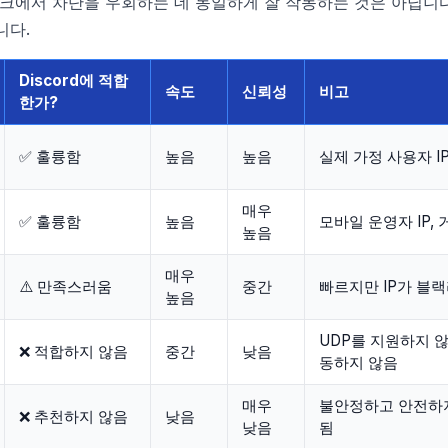
에서 차단을 우회하는 데 동일하게 잘 작동하는 것은 아닙니다. 
니다.
Discord에 적합
속도
신뢰성
비고
한가?
✅ 훌륭함
높음
높음
실제 가정 사용자 I
매우
✅ 훌륭함
높음
모바일 운영자 IP,
높음
매우
⚠️ 만족스러움
중간
빠르지만 IP가 블
높음
UDP를 지원하지 
❌ 적합하지 않음
중간
낮음
동하지 않음
매우
불안정하고 안전하지
❌ 추천하지 않음
낮음
낮음
됨